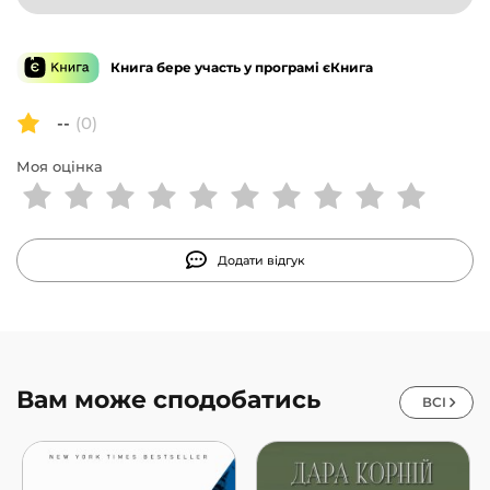
Книга бере участь у програмі єКнига
--
(0)
Моя оцінка
Додати відгук
Вам може сподобатись
ВСІ