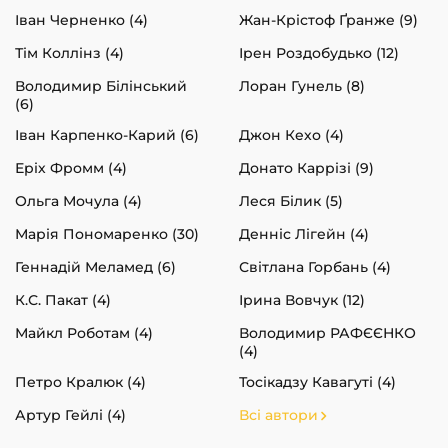
Іван Черненко (4)
Жан-Крістоф Ґранже (9)
Тім Коллінз (4)
Ірен Роздобудько (12)
Володимир Білінський
Лоран Гунель (8)
(6)
Іван Карпенко-Карий (6)
Джон Кехо (4)
Еріх Фромм (4)
Донато Каррізі (9)
Ольга Мочула (4)
Леся Білик (5)
Марія Пономаренко (30)
Денніс Лігейн (4)
Геннадій Меламед (6)
Світлана Горбань (4)
К.С. Пакат (4)
Ірина Вовчук (12)
Майкл Роботам (4)
Володимир РАФЄЄНКО
(4)
Петро Кралюк (4)
Тосікадзу Кавагуті (4)
Артур Гейлі (4)
Всі автори