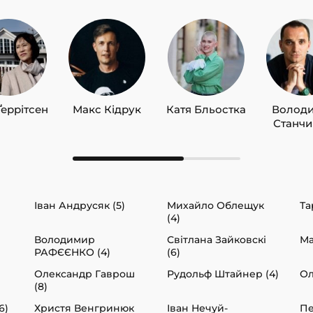
Ґеррітсен
Макс Кідрук
Катя Бльостка
Волод
Станч
Іван Андрусяк (5)
Михайло Облещук
Та
(4)
Володимир
Світлана Зайковскі
Ма
РАФЄЄНКО (4)
(6)
Олександр Гаврош
Рудольф Штайнер (4)
Ол
(8)
6)
Христя Венгринюк
Іван Нечуй-
Пе