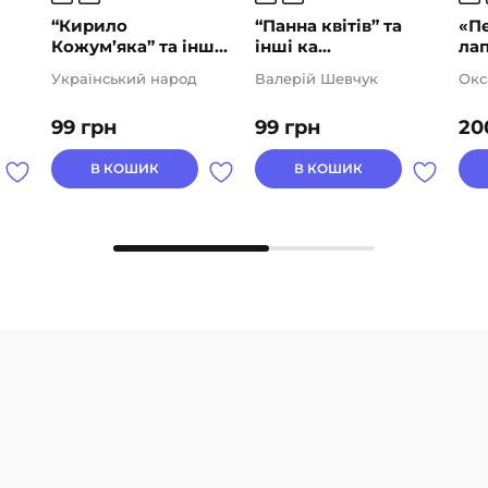
“Кирило
“Панна квітів” та
«Пе
Кожум’яка” та інш...
інші ка...
лап
Український народ
Валерій Шевчук
Окс
99
грн
99
грн
20
В КОШИК
В КОШИК