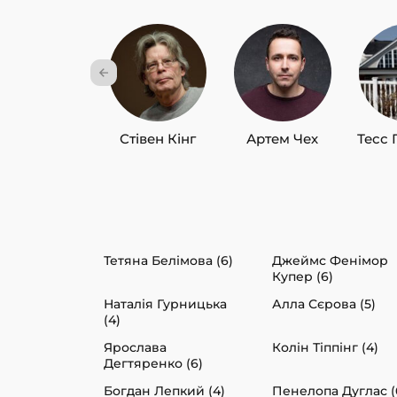
Стівен Кінг
Артем Чех
Тесс 
Тетяна Белімова (6)
Джеймс Фенімор
Купер (6)
Наталія Гурницька
Алла Сєрова (5)
(4)
Ярослава
Колін Тіппінг (4)
Дегтяренко (6)
Богдан Лепкий (4)
Пенелопа Дуглас (