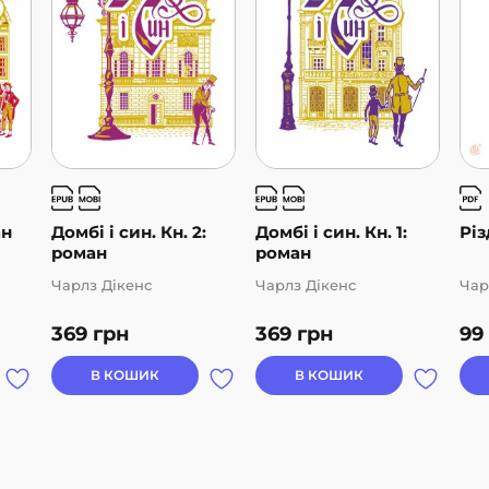
ан
Домбі і син. Кн. 2:
Домбі і син. Кн. 1:
Різ
роман
роман
Чарлз Дікенс
Чарлз Дікенс
Чар
369
грн
369
грн
99
В КОШИК
В КОШИК