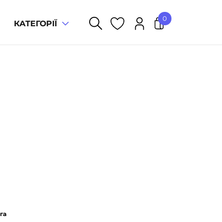
0
КАТЕГОРІЇ
У кошику немає товарів.
га