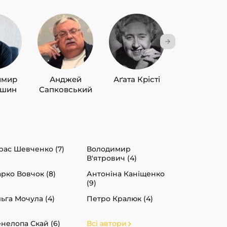
имир
Анджей
Аґата Крісті
Лю Цисін
ишин
Сапковський
рас Шевченко (7)
Володимир
В'ятрович (4)
рко Вовчок (8)
Антоніна Каніщенко
(9)
ьга Мочула (4)
Петро Кралюк (4)
нелопа Скай (6)
Всі автори