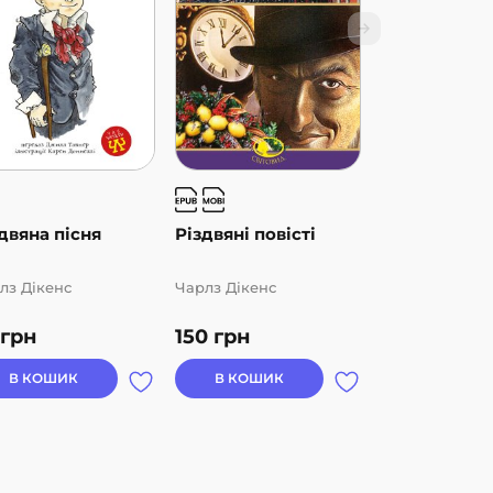
двяна пісня
Різдвяні повісті
лз Дікенс
Чарлз Дікенс
грн
150
грн
В КОШИК
В КОШИК