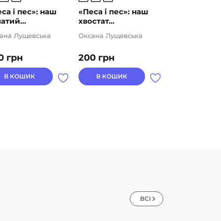
са і пес»: наш
«Песа і пес»: наш
3 – Читаю
атий...
хвостат...
самостійно. 
ана Лущевська
Оксана Лущевська
Григорій Фаль
0
грн
200
грн
66
грн
В КОШИК
В КОШИК
В КОШИК
ВСІ