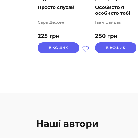
Просто слухай
Особисто я
особисто тобі
Сара Дессен
Іван Байдак
225
грн
250
грн
В КОШИК
В КОШИК
Наші автори