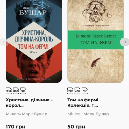
Христина, дівчина –
Том на фермі.
корол...
Колекція. Т...
Мішель Марк Бушар
Мішель Марк Бушар
170
грн
50
грн