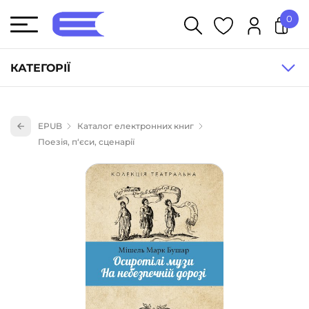
0
У кошику немає товарів.
КАТЕГОРІЇ
Художня література (1854)
EPUB
Каталог електронних книг
Книги для дітей (836)
Поезія, п‘єси, сценарії
Книги для підлітків (240)
Науково-популярна література (1015)
Навчальна література та посібники (527)
Енциклопедії, довідники, словники (55)
Подарункові сертифікати (1)