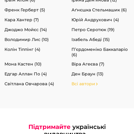
Френк Герберт (5)
Аґнєшка Стельмашик (6)
Кара Хантер (7)
Юрій Андрухович (4)
Джоджо Мойєс (14)
Петро Серотюк (19)
Володимир Лис (10)
Ізабель Абеді (15)
Колін Тіппінг (4)
П’єрдоменіко Баккаларіо
(6)
Мона Кастен (10)
Віра Агеєва (7)
Едгар Аллан По (4)
Ден Браун (13)
Світлана Овчарова (4)
Всі автори
Підтримайте
українські
видавництва -