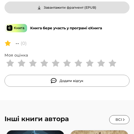
Завантажити фрагмент (
EPUB
)
Книга бере участь у програмі єКнига
--
(0)
Моя оцінка
Додати відгук
Інші книги автора
ВСІ