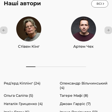
Наші автори
ВСІ
Стівен Кінг
Артем Чех
Ред’ярд Кіплінґ (24)
Олександр Вільчинський
(4)
Ольга Саліпа (5)
Тагере Мафі (8)
Наталія Гриценко (4)
Джоан Гарріс (7)
Ірвін Ялом (6)
Ірина Дем'янова (12)