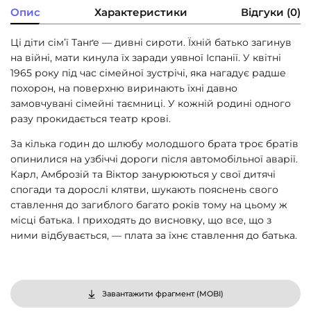
Опис
Характеристики
Відгуки (0)
Ці діти сім’ї Танґе — дивні сироти. Їхній батько загинув
на війні, мати кинула їх заради уявної Іспанії. У квітні
1965 року під час сімейної зустрічі, яка нагадує радше
похорон, на поверхню виринають їхні давно
замовчувані сімейні таємниці. У кожній родині одного
разу прокидається театр крові.
За кілька годин до шлюбу молодшого брата троє братів
опинилися на узбіччі дороги після автомобільної аварії.
Карл, Амброзій та Віктор занурюються у свої дитячі
спогади та дорослі клятви, шукають пояснень свого
ставлення до загиблого багато років тому на цьому ж
місці батька. І приходять до висновку, що все, що з
ними відбувається, — плата за їхнє ставлення до батька.
Завантажити фрагмент (
MOBI
)