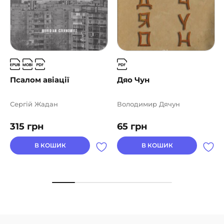
Псалом авіації
Дяо Чун
Сергій Жадан
Володимир Дячун
315
грн
65
грн
В КОШИК
В КОШИК