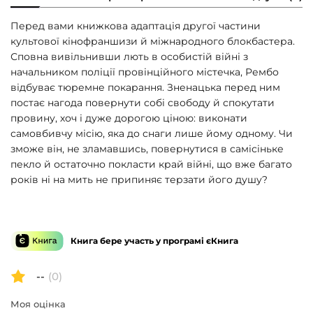
Перед вами книжкова адаптація другої частини
культової кінофраншизи й міжнародного блокбастера.
Сповна вивільнивши лють в особистій війні з
начальником поліції провінційного містечка, Рембо
відбуває тюремне покарання. Зненацька перед ним
постає нагода повернути собі свободу й спокутати
провину, хоч і дуже дорогою ціною: виконати
самовбивчу місію, яка до снаги лише йому одному. Чи
зможе він, не зламавшись, повернутися в самісіньке
пекло й остаточно покласти край війні, що вже багато
років ні на мить не припиняє терзати його душу?
Книга бере участь у програмі єКнига
--
(0)
Моя оцінка