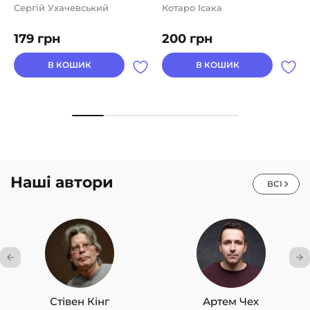
Сергій Ухачевський
Котаро Ісака
179
грн
200
грн
В КОШИК
В КОШИК
Наші автори
ВСІ
Стівен Кінг
Артем Чех