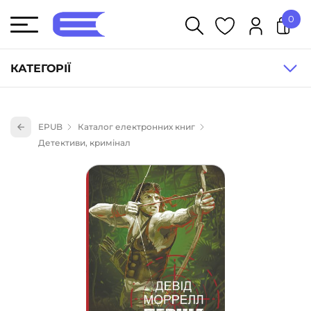
0
У кошику немає товарів.
КАТЕГОРІЇ
Художня література (1854)
EPUB
Каталог електронних книг
Книги для дітей (836)
Детективи, кримінал
Книги для підлітків (240)
Науково-популярна література (1015)
Навчальна література та посібники (527)
Енциклопедії, довідники, словники (55)
Подарункові сертифікати (1)