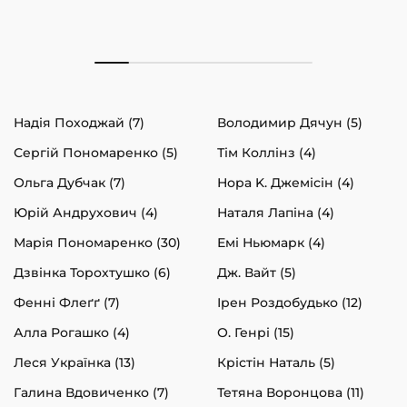
Надія Походжай (7)
Володимир Дячун (5)
Сергій Пономаренко (5)
Тім Коллінз (4)
Ольга Дубчак (7)
Нора K. Джемісін (4)
Юрій Андрухович (4)
Наталя Лапіна (4)
Марія Пономаренко (30)
Емі Ньюмарк (4)
Дзвінка Торохтушко (6)
Дж. Вайт (5)
Фенні Флеґґ (7)
Ірен Роздобудько (12)
Алла Рогашко (4)
О. Генрі (15)
Леся Українка (13)
Крістін Наталь (5)
Галина Вдовиченко (7)
Тетяна Воронцова (11)