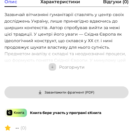
Опис
Характеристики
Відгуки (0)
Зазвичай вітчизняні гуманітарії ставлять у центр своїх
досліджень Україну, лише принагідно вдаючись до
ширших контекстів. Автор спробував вийти за межі
цієї традиції. У центрі його уваги — Східна Європа як
ідеологічний конструкт, що склався у ХХ ст. і нині
продовжує шукати властиву для нього сутність.
Предметом аналізу є складні та неоднозначні процеси,
що формують поняття Східної Європи. У минулому цей
регіон був об’єктом непростої історії, що й досі
Розгорнути
відлунює у його постколоніальних і посткомуністичних
тенденціях. Водночас автор спостерігає поступове
формування нових якостей, які змінюють цей регіон.
Символічні кордони Європи сьогодні стрімко
Завантажити фрагмент (
PDF
)
зміщуються, а її пограниччя означує Україну як
континентальний форпост, який у перспективі
впливатиме на європейську ідентичність.
Книга бере участь у програмі єКнига
--
(0)