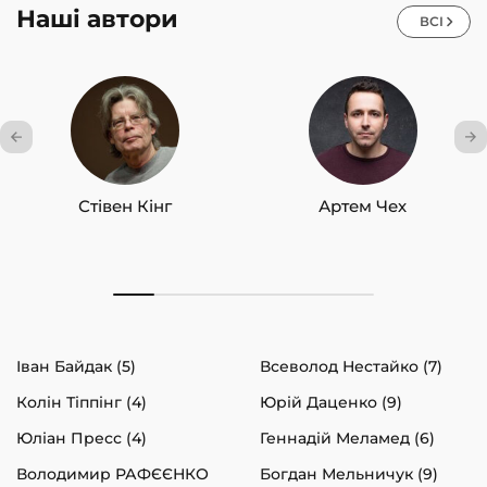
Наші автори
ВСІ
Стівен Кінг
Артем Чех
Іван Байдак (5)
Всеволод Нестайко (7)
Колін Тіппінг (4)
Юрій Даценко (9)
Юліан Пресс (4)
Геннадій Меламед (6)
Володимир РАФЄЄНКО
Богдан Мельничук (9)