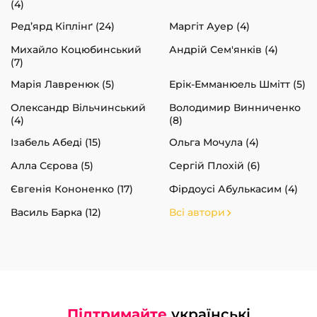
(4)
Ред’ярд Кіплінґ (24)
Маргіт Ауер (4)
Михайло Коцюбинський
Андрій Сем'янків (4)
(7)
Марія Лавренюк (5)
Ерік-Емманюель Шмітт (5)
Олександр Вільчинський
Володимир Винниченко
(4)
(8)
Ізабель Абеді (15)
Ольга Мочула (4)
Алла Сєрова (5)
Сергій Плохій (6)
Євгенія Кононенко (17)
Фірдоусі Абулькасим (4)
Василь Барка (12)
Всі автори
Підтримайте
українські