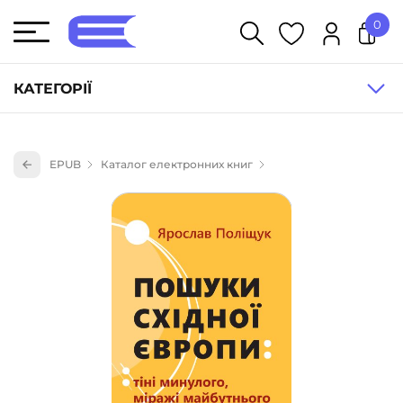
0
У кошику немає товарів.
КАТЕГОРІЇ
Художня література (1854)
EPUB
Каталог електронних книг
Книги для дітей (836)
Книги для підлітків (240)
Науково-популярна література (1015)
Навчальна література та посібники (527)
Енциклопедії, довідники, словники (55)
Подарункові сертифікати (1)