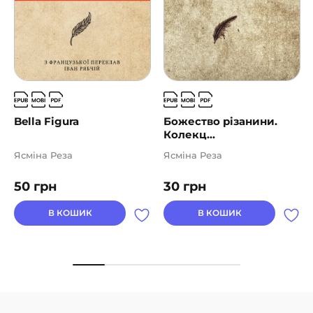
Bella Figura
Божество різанини.
Колекц...
Ясміна Реза
Ясміна Реза
50
грн
30
грн
В КОШИК
В КОШИК