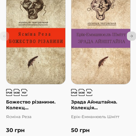
Муавад)
Божество різанини.
Зрада Айнштайна.
Колекц...
Колекція...
Ясміна Реза
Ерік-Емманюель Шмітт
30
грн
50
грн