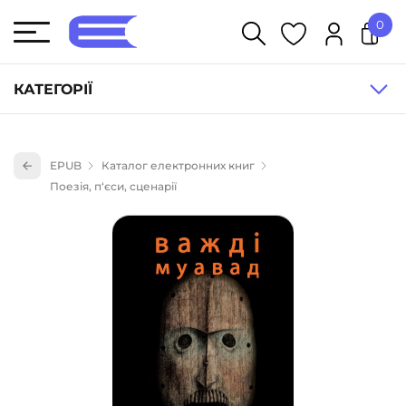
0
У кошику немає товарів.
КАТЕГОРІЇ
Художня література (1854)
EPUB
Каталог електронних книг
Книги для дітей (835)
Поезія, п‘єси, сценарії
Книги для підлітків (240)
Науково-популярна література (1015)
Навчальна література та посібники (527)
Енциклопедії, довідники, словники (55)
Подарункові сертифікати (1)