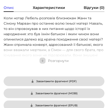
Опис
Характеристики
Відгуки (0)
Коли нотар Лебель розповів близнюкам Жанн та
Сімону Марван про останню волю їхньої матері Наваль,
то він спровокував в них питання щодо історії їх
народження: хто був їхнім батьком і яким чином вони
опинилися далеко від країна походження своєї матері?
Жанн отримала конверт, адресований її батькові, якого
вони вважали мертвим, а Сімон — для свого брата, про
існування якого вони не підозрювали. Вони змушені
перетнути континенти і океани, щоб відкрити усі
Розгорнути
таємниці свого походження і важкої долі своєї матері,
щоб довідатись про драми, які переслідували усю сім’ю
і які неможливо виправити. Вони ризикують власним
спокоєм і комфортом, щоб принести нарешті спокій
Завантажити фрагмент (
PDF
)
змученій душі Наваль. Персонажі і протагоністи
Парадокс полягає в тому, що головна героїня п’єси
Завантажити фрагмент (
MOBI
)
померла. Наваль, мати близнюків, є ключовим
елементом гри, оскільки вся історія зосереджена
Завантажити фрагмент (
EPUB
)