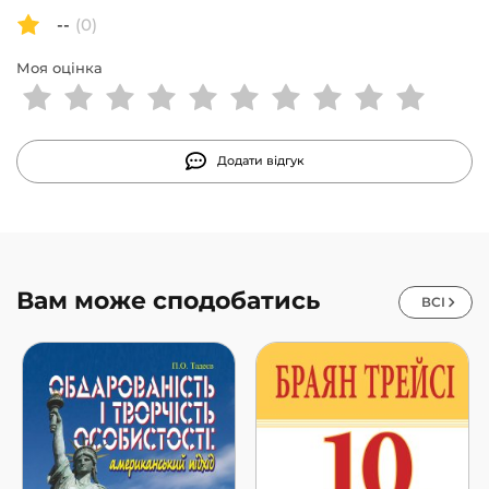
--
(0)
зв’язок із колегами — дистанційні «мозкові
Моя оцінка
штурми» та онлайн-наради;
збереження робочої мотивації та духу
суперництва;
Додати відгук
страх ізоляції, або чому навідувати офіс усе ж
таки потрібно;
пошук нових працівників онлайн тощо.
Вам може сподобатись
ВСІ