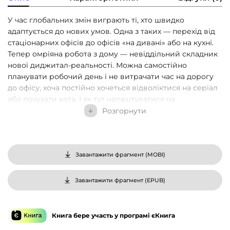
У час глобальних змін виграють ті, хто швидко
адаптується до нових умов. Одна з таких — перехід від
стаціонарних офісів до офісів «на дивані» або на кухні.
Тепер омріяна робота з дому — невіддільний складник
нової диджитал-реальності. Можна самостійно
планувати робочий день і не витрачати час на дорогу
до офісу, хоча постійно хочеться відволіктися на серіал
або почухати кота. І як тут налаштуватися на
продуктивність удома й віднайти ідеальний баланс між
Розгорнути
відпочинком та роботою?
Джейсон Фрайд і Девід Хайнемайєр Хенссон,
підприємці й засновники успішної IT-компанії,
Завантажити фрагмент (
MOBI
)
пропонують детальний огляд переваг і недоліків
віддаленої роботи, а також розповідають про:
Завантажити фрагмент (
EPUB
)
налаштування на роботу поза офісом;
адаптування та корегування стандартних
Книга бере участь у програмі єКнига
офісних годин;