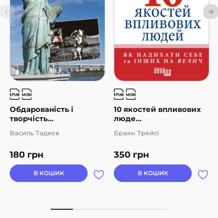
Обдарованість і
10 якостей впливових
творчість...
люде...
Василь Тадеєв
Браян Трейсі
180
грн
350
грн
В КОШИК
В КОШИК