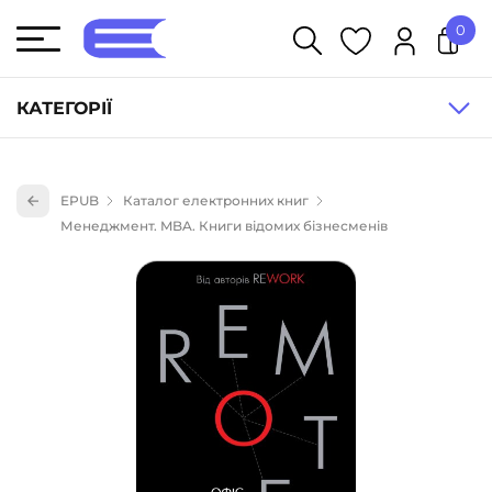
0
У кошику немає товарів.
КАТЕГОРІЇ
Художня література (1854)
EPUB
Каталог електронних книг
Книги для дітей (833)
Менеджмент. MBA. Книги відомих бізнесменів
Книги для підлітків (240)
Науково-популярна література (1015)
Навчальна література та посібники (527)
Енциклопедії, довідники, словники (55)
Подарункові сертифікати (1)