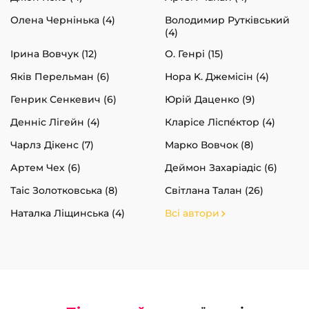
Олена Чернінька (4)
Володимир Рутківський
(4)
Ірина Вовчук (12)
О. Генрі (15)
Яків Перельман (6)
Нора K. Джемісін (4)
Генрик Сенкевич (6)
Юрій Даценко (9)
Денніс Лігейн (4)
Кларісе Ліспéктор (4)
Чарлз Дікенс (7)
Марко Вовчок (8)
Артем Чех (6)
Деймон Захаріадіс (6)
Таіс Золотковська (8)
Світлана Талан (26)
Наталка Ліщинська (4)
Всі автори