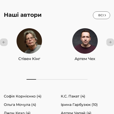
Наші автори
ВСІ
Стівен Кінг
Артем Чех
Софія Корнієнко (4)
К.С. Пакат (4)
Ольга Мочула (4)
Ірина Гарбузюк (10)
Джон Кехо (4)
Артем Чапай (4)