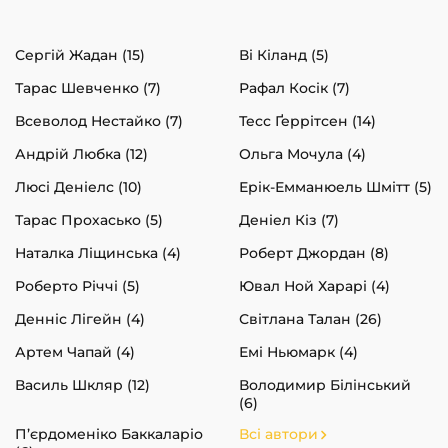
Сергій Жадан (15)
Ві Кіланд (5)
Тарас Шевченко (7)
Рафал Косік (7)
Всеволод Нестайко (7)
Тесс Ґеррітсен (14)
Андрій Любка (12)
Ольга Мочула (4)
Люсі Деніелс (10)
Ерік-Емманюель Шмітт (5)
Тарас Прохасько (5)
Деніел Кіз (7)
Наталка Ліщинська (4)
Роберт Джордан (8)
Роберто Річчі (5)
Ювал Ной Харарі (4)
Денніс Лігейн (4)
Світлана Талан (26)
Артем Чапай (4)
Емі Ньюмарк (4)
Василь Шкляр (12)
Володимир Білінський
(6)
П’єрдоменіко Баккаларіо
Всі автори