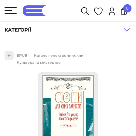
0
У кошику немає товарів.
КАТЕГОРІЇ
Художня література (1854)
EPUB
Каталог електронних книг
Книги для дітей (836)
Культура та мистецтво
Книги для підлітків (240)
Науково-популярна література (1015)
Навчальна література та посібники (527)
Енциклопедії, довідники, словники (55)
Подарункові сертифікати (1)