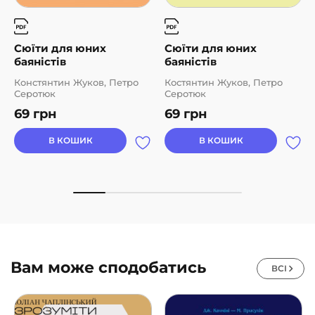
Сюїти для юних
Сюїти для юних
баяністів
баяністів
Констянтин Жуков, Петро
Костянтин Жуков, Петро
Серотюк
Серотюк
69
грн
69
грн
В КОШИК
В КОШИК
Вам може сподобатись
ВСІ