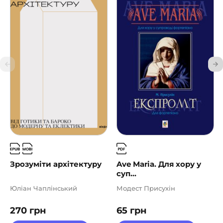
Зрозуміти архітектуру
Ave Maria. Для хору у
суп...
Юліан Чаплінський
Модест Присухін
270
грн
65
грн