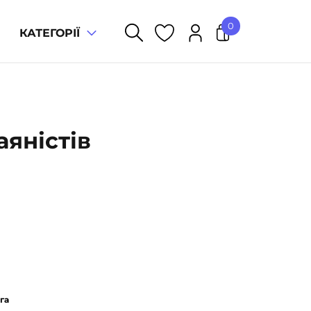
0
КАТЕГОРІЇ
У кошику немає товарів.
аяністів
га