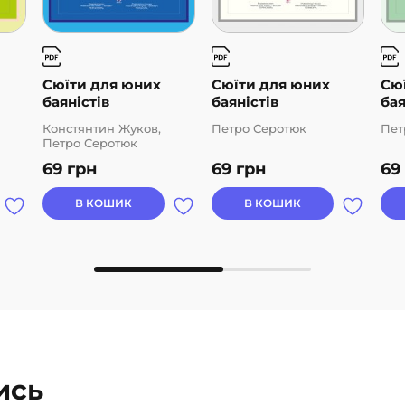
Сюїти для юних
Сюїти для юних
Сю
баяністів
баяністів
бая
Констянтин Жуков,
Петро Серотюк
Пет
Петро Серотюк
69
грн
69
грн
69
В КОШИК
В КОШИК
ись