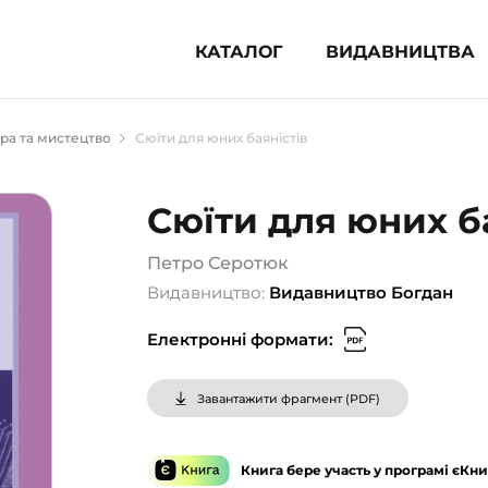
КАТАЛОГ
ВИДАВНИЦТВА
ня література (1854)
ра та мистецтво
Сюїти для юних баяністів
 для дітей (835)
 для підлітків (240)
Сюїти для юних б
во-популярна література (1015)
альна література та посібники
Петро Серотюк
Видавництво:
Видавництво Богдан
клопедії, довідники, словники
Електронні формати:
ункові сертифікати (1)
Завантажити фрагмент (
PDF
)
Книга бере участь у програмі єКни