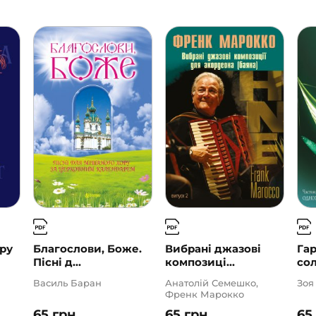
ору
Благослови, Боже.
Вибрані джазові
Га
Пісні д...
композиці...
сол
Василь Баран
Анатолій Семешко,
Зоя
Френк Марокко
65
грн
65
грн
65