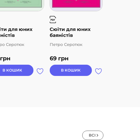
їти для юних
Сюїти для юних
Народні тан
ністів
баяністів
Молдови
ро Серотюк
Петро Серотюк
Петро Серотю
грн
69
грн
89
грн
В КОШИК
В КОШИК
В КОШИК
ВСІ