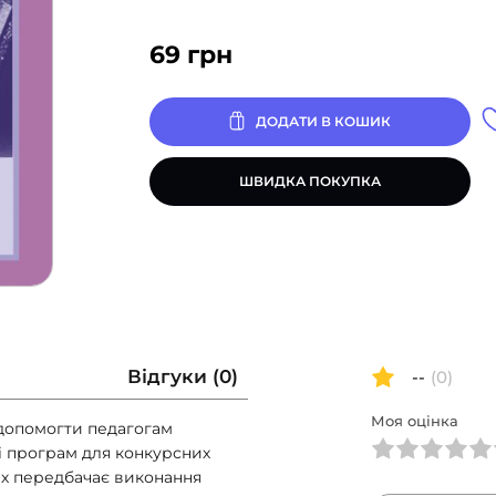
69
грн
ДОДАТИ В КОШИК
ШВИДКА ПОКУПКА
Відгуки (0)
--
(0)
Моя оцінка
 допомогти педагогам
і програм для конкурсних
ах передбачає виконання