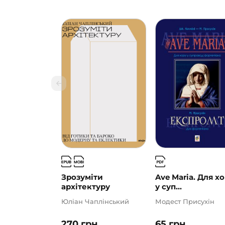
Зрозуміти
Ave Maria. Для х
архітектуру
у суп...
Юліан Чаплінський
Модест Присухін
270
грн
65
грн