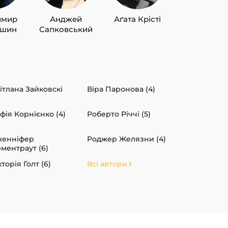
имир
Анджей
Аґата Крісті
Лю Цисін
ишин
Сапковський
ітлана Зайковскі
Віра Паронова (4)
фія Корнієнко (4)
Роберто Річчі (5)
женніфер
Роджер Желязни (4)
ментраут (6)
кторія Голт (6)
Всі автори