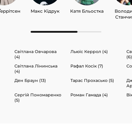
Ґеррітсен
Макс Кідрук
Катя Бльостка
Волод
Станч
Світлана Овчарова
Льюїс Керрол (4)
Св
(4)
(6)
Світлана Лінинська
Рафал Косік (7)
Со
(4)
Ден Браун (13)
Тарас Прохасько (5)
Д
Ар
Сергій Пономаренко
Роман Гамада (4)
Ві
(5)