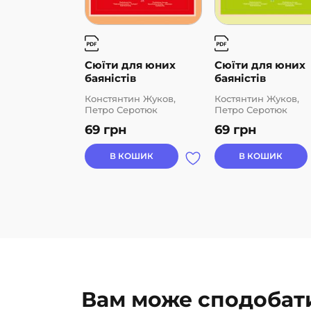
Сюїти для юних
Сюїти для юних
баяністів
баяністів
Констянтин Жуков,
Костянтин Жуков,
Петро Серотюк
Петро Серотюк
69
грн
69
грн
В КОШИК
В КОШИК
Вам може сподобат