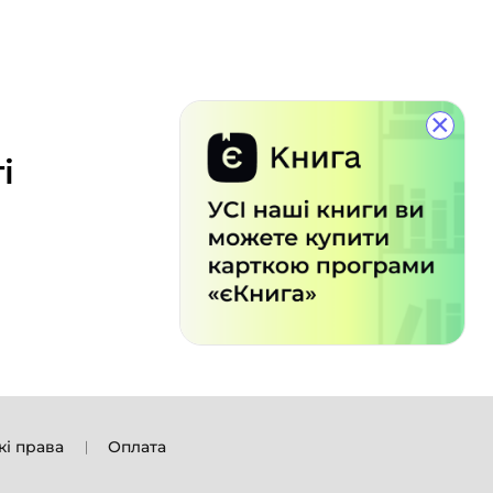
×
і
кі права
Оплата