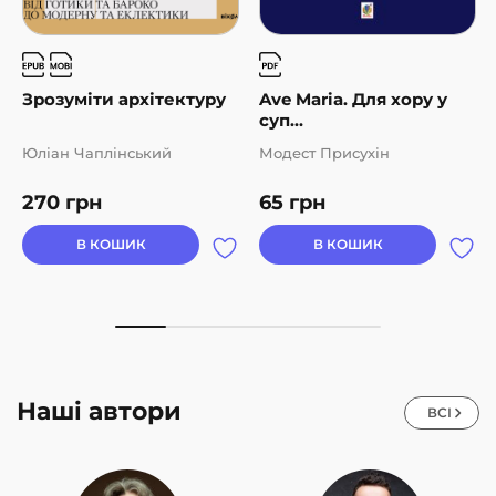
Зрозуміти архітектуру
Ave Maria. Для хору у
суп...
Юліан Чаплінський
Модест Присухін
270
грн
65
грн
В КОШИК
В КОШИК
Наші автори
ВСІ