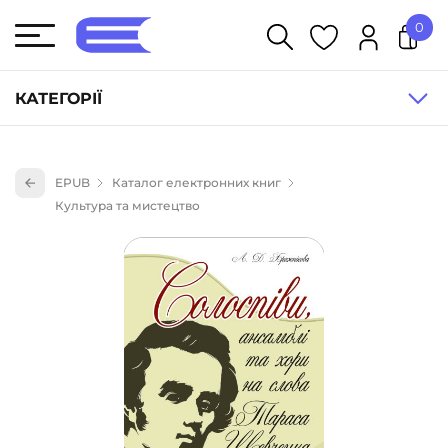
0
У кошику немає товарів.
КАТЕГОРІЇ
Художня література (1854)
EPUB
Каталог електронних книг
Книги для дітей (836)
Культура та мистецтво
Книги для підлітків (240)
Науково-популярна література (1015)
Навчальна література та посібники (527)
Енциклопедії, довідники, словники (55)
Подарункові сертифікати (1)