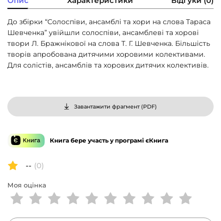
Опис
Характеристики
Відгуки (0)
До збірки “Солоспіви, ансамблі та хори на слова Тараса
Шевченка” увійшли солоспіви, ансамблеві та хорові
твори Л. Бражнікової на слова Т. Г. Шевченка. Більшість
творів апробована дитячими хоровими колективами.
Для солістів, ансамблів та хорових дитячих колективів.
Завантажити фрагмент (
PDF
)
Книга бере участь у програмі єКнига
--
(0)
Моя оцінка