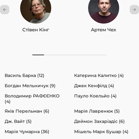
Стівен Кінг
Артем Чех
Василь Барка (12)
Катерина Калитко (4)
Богдан Мельничук (9)
Джек Кенфілд (4)
Володимир РАФЄЄНКО
Пауло Коельйо (4)
(4)
Яків Перельман (6)
Марія Лавренюк (5)
Дж. Вайт (5)
Деймон Захаріадіс (6)
Марія Чумарна (36)
Мішель Марк Бушар (4)