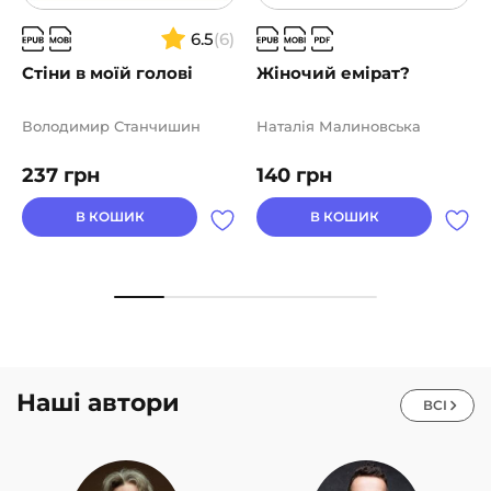
6.5
(6)
Стіни в моїй голові
Жіночий емірат?
Володимир Станчишин
Наталія Малиновська
237
грн
140
грн
В КОШИК
В КОШИК
Наші автори
ВСІ