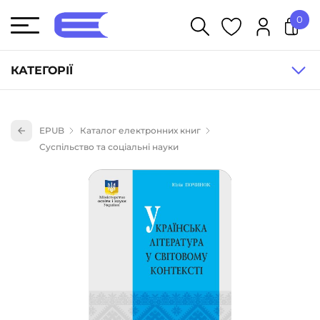
0
У кошику немає товарів.
КАТЕГОРІЇ
Художня література (1854)
EPUB
Каталог електронних книг
Книги для дітей (836)
Суспільство та соціальні науки
Книги для підлітків (240)
Науково-популярна література (1015)
Навчальна література та посібники (527)
Енциклопедії, довідники, словники (55)
Подарункові сертифікати (1)