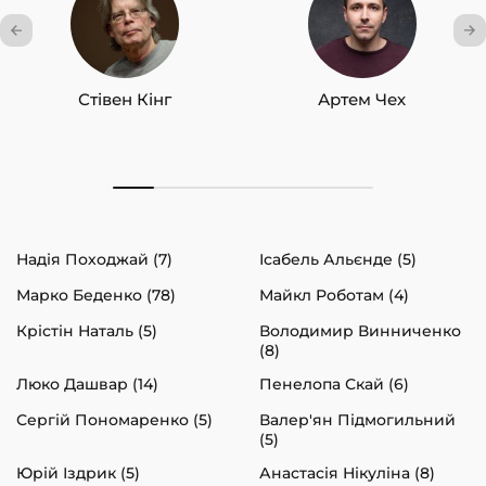
Стівен Кінг
Артем Чех
Надія Походжай (7)
Ісабель Альєнде (5)
Марко Беденко (78)
Майкл Роботам (4)
Крістін Наталь (5)
Володимир Винниченко
(8)
Люко Дашвар (14)
Пенелопа Скай (6)
Сергій Пономаренко (5)
Валер'ян Підмогильний
(5)
Юрій Іздрик (5)
Анастасія Нікуліна (8)