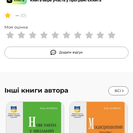
Книга бере участь у програмі єКнига
--
(0)
Моя оцінка
Додати відгук
Інші книги автора
ВСІ