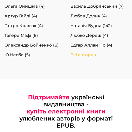
Ольга Онишків (4)
Василь Добрянський (7)
Артур Гейлі (4)
Любов Долик (4)
Петро Кралюк (4)
Наталія Будна (142)
Тагере Мафі (8)
Любко Дереш (4)
Олександр Бойченко (6)
Едгар Аллан По (4)
Ю Несбе (5)
Всі автори
Підтримайте
українські
видавництва -
купіть електронні книги
улюблених авторів у форматі
EPUB.