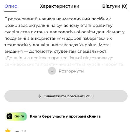
Опис
Характеристики
Відгуки (0)
Пропонований навчально-методичний посібник
розкриває актуальні на сучасному етапі розвитку
суспільства питання валеологічної освіти дошкільнят у
поєднанні з використанням здоров’язберігаючих
технологій у дошкільних закладах України. Мета
видання — допомогти студентам спеціальності
«Дошкільна освіта» в процесі їхньої підготовки до
семінарських та практичних занять із курсів «Теорія та
техно- логія валеологічної освіти дошкільників» та
Розгорнути
«Валеологія в системі дошкільної освіти». Подані
теоретичні відомості та орієнтовні зразки практичних
завдань до кожної з передбачених тем доповнені
цікавими та змістовними рубриками, а також
Завантажити фрагмент (
PDF
)
питаннями та завданнями для самостійної роботи,
самоконтролю. Уміщений список рекомендованої
літератури та інформаційних ресурсів для більш
Книга бере участь у програмі єКнига
детального їх опрацювання. Для студентів
спеціальності «Дошкільна освіта», вихователів, учителів
--
(0)