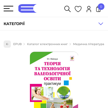
0
У кошику немає товарів.
КАТЕГОРІЇ
Художня література (1854)
EPUB
Каталог електронних книг
Медична література
Книги для дітей (836)
Книги для підлітків (240)
Науково-популярна література (1015)
Навчальна література та посібники (527)
Енциклопедії, довідники, словники (55)
Подарункові сертифікати (1)