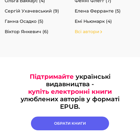
Ольга Ваккаус (4)
Фенні Флеґґ (7)
Сергій Ухачевський (9)
Елена Ферранте (5)
Ганна Осадко (5)
Емі Ньюмарк (4)
Віктор Янкевич (6)
Всі автори
Підтримайте
українські
видавництва -
купіть електронні книги
улюблених авторів у форматі
EPUB.
ОБРАТИ КНИГИ