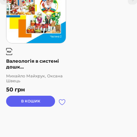
Валеологія в системі
дошк...
Михайло Майхрук, Оксана
Швець
50
грн
В КОШИК