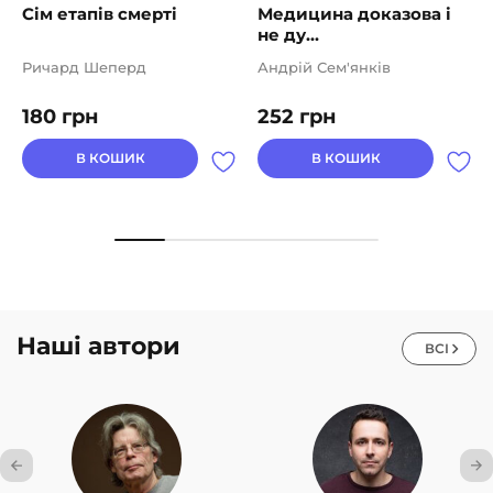
Сім етапів смерті
Медицина доказова і
не ду...
Ричард Шеперд
Андрій Сем'янків
180
грн
252
грн
В КОШИК
В КОШИК
Наші автори
ВСІ