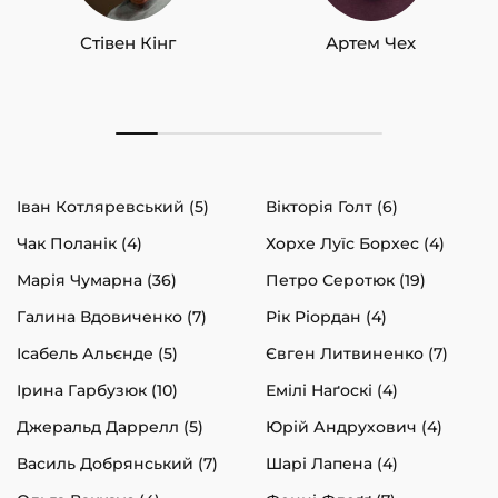
Стівен Кінг
Артем Чех
Іван Котляревський (5)
Вікторія Голт (6)
Чак Поланік (4)
Хорхе Луїс Борхес (4)
Марія Чумарна (36)
Петро Серотюк (19)
Галина Вдовиченко (7)
Рік Ріордан (4)
Ісабель Альєнде (5)
Євген Литвиненко (7)
Ірина Гарбузюк (10)
Емілі Наґоскі (4)
Джеральд Даррелл (5)
Юрій Андрухович (4)
Василь Добрянський (7)
Шарі Лапена (4)