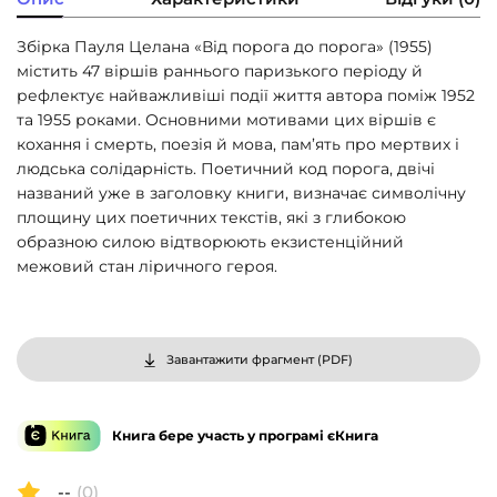
Збірка Пауля Целана «Від порога до порога» (1955)
містить 47 віршів раннього паризького періоду й
рефлектує найважливіші події життя автора поміж 1952
та 1955 роками. Основними мотивами цих віршів є
кохання і смерть, поезія й мова, пам’ять про мертвих і
людська солідарність. Поетичний код порога, двічі
названий уже в заголовку книги, визначає символічну
площину цих поетичних текстів, які з глибокою
образною силою відтворюють екзистенційний
межовий стан ліричного героя.
Завантажити фрагмент (
PDF
)
Книга бере участь у програмі єКнига
--
(0)