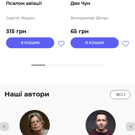
Псалом авіації
Дяо Чун
Сергій Жадан
Володимир Дячун
315
грн
65
грн
В КОШИК
В КОШИК
Наші автори
ВСІ