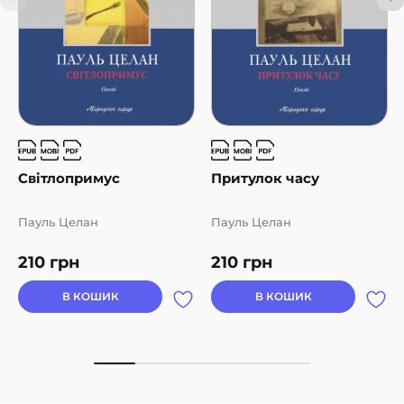
Світлопримус
Притулок часу
Пауль Целан
Пауль Целан
210
грн
210
грн
В КОШИК
В КОШИК