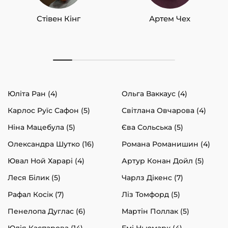
Стівен Кінг
Артем Чех
Юліта Ран (4)
Ольга Ваккаус (4)
Карлос Руїс Сафон (5)
Світлана Овчарова (4)
Ніна Мацебула (5)
Єва Сольська (5)
Олександра Шутко (16)
Романа Романишин (4)
Ювал Ной Харарі (4)
Артур Конан Дойл (5)
Леся Білик (5)
Чарлз Дікенс (7)
Рафал Косік (7)
Ліз Томфорд (5)
Пенелопа Дуглас (6)
Мартін Поллак (5)
Юлія Каспарова (14)
Емі Ньюмарк (4)