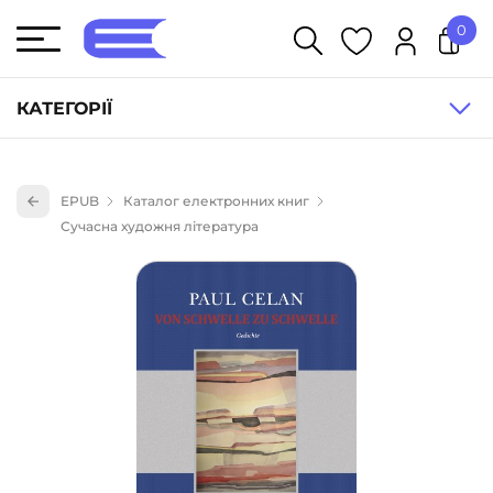
0
У кошику немає товарів.
КАТЕГОРІЇ
Художня література (1854)
EPUB
Каталог електронних книг
Книги для дітей (836)
Сучасна художня література
Книги для підлітків (240)
Науково-популярна література (1015)
Навчальна література та посібники (527)
Енциклопедії, довідники, словники (55)
Подарункові сертифікати (1)