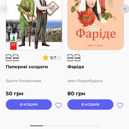
9.7
(3)
Паперові солдати
Фаріде
Брати Капранови
Ірен Роздобудько
50
грн
80
грн
В КОШИК
В КОШИК