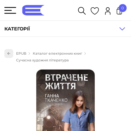
0
У кошику немає товарів.
КАТЕГОРІЇ
Художня література (1854)
EPUB
Каталог електронних книг
Книги для дітей (836)
Сучасна художня література
Книги для підлітків (240)
Науково-популярна література (1015)
Навчальна література та посібники (527)
Енциклопедії, довідники, словники (55)
Подарункові сертифікати (1)