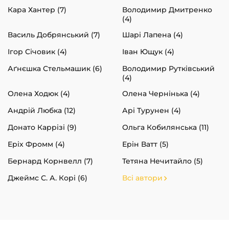
Кара Хантер (7)
Володимир Дмитренко
(4)
Василь Добрянський (7)
Шарі Лапена (4)
Ігор Січовик (4)
Іван Ющук (4)
Аґнєшка Стельмашик (6)
Володимир Рутківський
(4)
Олена Ходюк (4)
Олена Чернінька (4)
Андрій Любка (12)
Арі Турунен (4)
Донато Каррізі (9)
Ольга Кобилянська (11)
Еріх Фромм (4)
Ерін Ватт (5)
Бернард Корнвелл (7)
Тетяна Нечитайло (5)
Джеймс С. А. Корі (6)
Всі автори