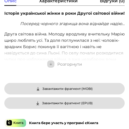
Опис
Характеристики
Відгуки (0)
Історія української жінки в роки Другої світової війни!
Посеред чорного згарища вона віднайде надію…
Друга світова війна. Молоду вродливу вчительку Марію
щиро люблять усі. Та доля поглумилася з неї: чоловік-
зрадник Борис покинув її вагітною і навіть не
навідується до сина Льоні. По селу почали розходитися
чутки про наближення війни, а вже незабаром вони
Розгорнути
стали реальністю. Марія з Льонею і батьками вимушена
евакуйовуватися. У сусідньому потязі вона мигцем
бачить Бориса, який обіймає молоденьку медсестру.
Життя жінки розбивається на друзки. Попереду —
Завантажити фрагмент (
MOBI
)
невідомість та виживання за Волгою. Марія стане
заручницею домагань партійця Петровича, прагнучи
Завантажити фрагмент (
EPUB
)
врятувати сина й не потрапити в Сибір. Але доля
подарує їй шанс: повернутися додому, в Україну. Цей
шлях буде встелений тернами, що рватимуть тіло й
Книга бере участь у програмі єКнига
душу. Дорога втрати, болю, кохання, що заступило