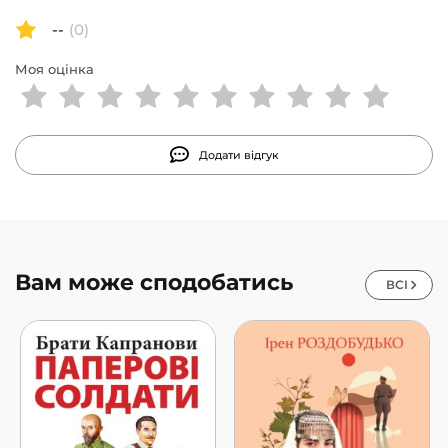
смерть. І дорога надії повернути втрачене життя…
--
(0)
Моя оцінка
Додати відгук
Вам може сподобатись
ВСІ