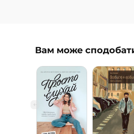
Забужко, Олена Пчі
Ольга Кобилянська,
Софія Яблонська, У
Кравченко
Вам може сподобат