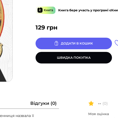
Книга бере участь у програмі єКни
129
грн
ДОДАТИ В КОШИК
ШВИДКА ПОКУПКА
Відгуки (0)
--
(0)
Моя оцінка
енниця назвала її