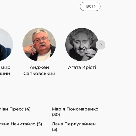
ВСІ
имир
Анджей
Аґата Крісті
Лю Цисін
ишин
Сапковський
іан Пресс (4)
Марія Пономаренко
(30)
тяна Нечитайло (5)
Лана Перлулайнен
(5)