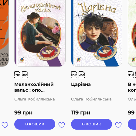
Меланхолійний
Царівна
В н
вальс : опо...
коп
Ольга Кобилянська
Ольга Кобилянська
Оль
99
грн
119
грн
99
мила
к,
В КОШИК
В КОШИК