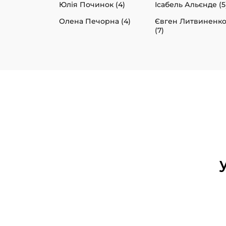
Юлія Починок (4)
Ісабель Альєнде (5
Олена Печорна (4)
Євген Литвиненк
(7)