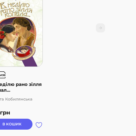
еділю рано зілля
ал...
га Кобилянська
грн
В КОШИК