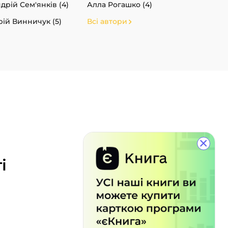
дрій Сем'янків (4)
Алла Рогашко (4)
ій Винничук (5)
Всі автори
×
і