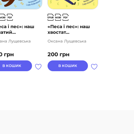
са і пес»: наш
«Песа і пес»: наш
3 – Читаю
атий...
хвостат...
самостійно. 
ана Лущевська
Оксана Лущевська
Григорій Фаль
0
грн
200
грн
66
грн
В КОШИК
В КОШИК
В КОШИК