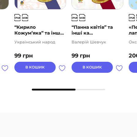
“Кирило
“Панна квітів” та
«Пе
Кожум’яка” та інш...
інші ка...
лап
Український народ
Валерій Шевчук
Окс
99
грн
99
грн
20
В КОШИК
В КОШИК