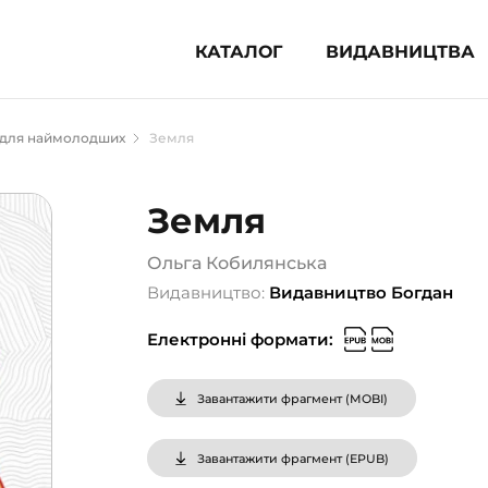
КАТАЛОГ
ВИДАВНИЦТВА
ня література (1854)
 для наймолодших
Земля
 для дітей (833)
 для підлітків (240)
Земля
во-популярна література (1015)
альна література та посібники
Ольга Кобилянська
Видавництво:
Видавництво Богдан
клопедії, довідники, словники
Електронні формати:
ункові сертифікати (1)
Завантажити фрагмент (
MOBI
)
Завантажити фрагмент (
EPUB
)