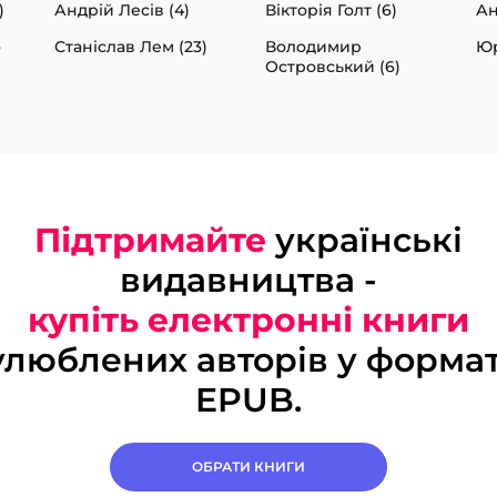
)
Андрій Лесів (4)
Вікторія Голт (6)
Ан
о
Станіслав Лем (23)
Володимир
Юр
Островський (6)
Підтримайте
українські
видавництва -
купіть електронні книги
улюблених авторів у формат
EPUB.
ОБРАТИ КНИГИ