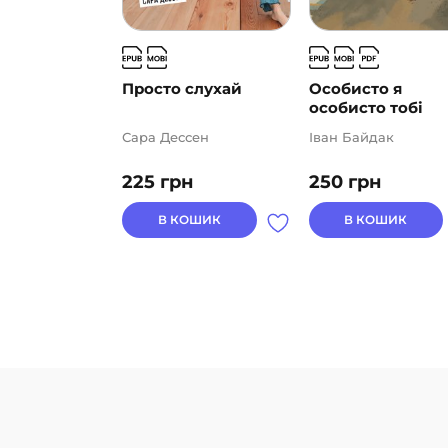
Просто слухай
Особисто я
особисто тобі
Сара Дессен
Іван Байдак
225
грн
250
грн
В КОШИК
В КОШИК