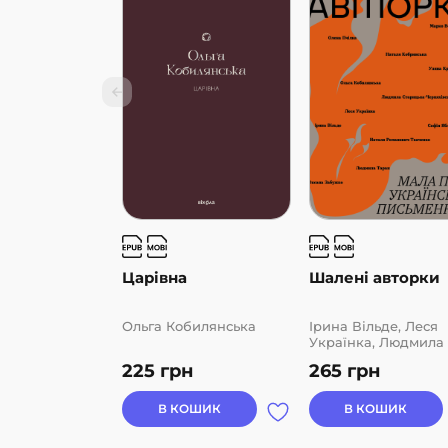
Царівна
Шалені авторки
Ольга Кобилянська
Ірина Вільде, Леся
Українка, Людмила
Старицька-
225
грн
265
грн
Черняхівська, Люд
Таран, Марко Вовчо
Наталя Кобринська,
В КОШИК
В КОШИК
Наталя Романович-
Ткаченко, Оксана