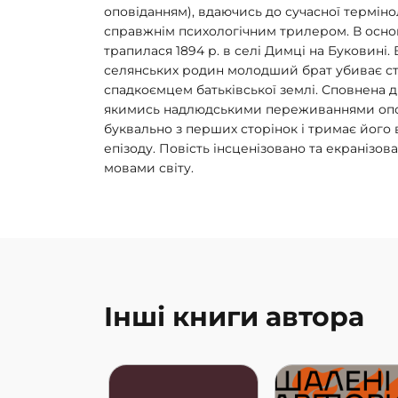
оповіданням), вдаючись до сучасної терміно
справжнім психологічним трилером. В основ
трапилася 1894 р. в селі Димці на Буковині. 
селянських родин молодший брат убиває ст
спадкоємцем батьківської землі. Сповнена 
якимись надлюдськими переживаннями опов
буквально з перших сторінок і тримає його 
епізоду. Повість інсценізовано та екранізова
мовами світу.
Інші книги автора