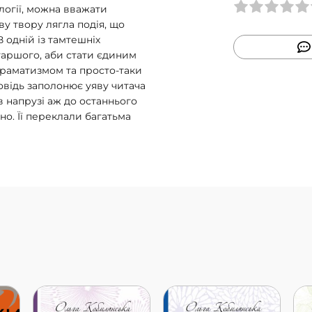
логії, можна вважати
у твору лягла подія, що
В одній із тамтешніх
аршого, аби стати єдиним
драматизмом та просто-таки
ідь заполонює уяву читача
в напрузі аж до останнього
но. Її переклали багатьма