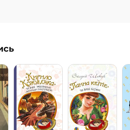
лка,
ляна
ись