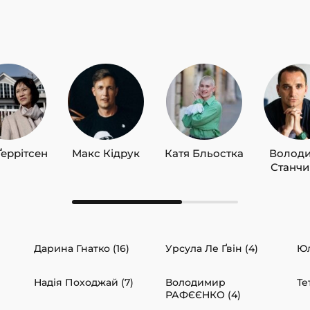
Ґеррітсен
Макс Кідрук
Катя Бльостка
Волод
Станч
Дарина Гнатко (16)
Урсула Ле Ґвін (4)
Юл
Надія Походжай (7)
Володимир
Те
РАФЄЄНКО (4)