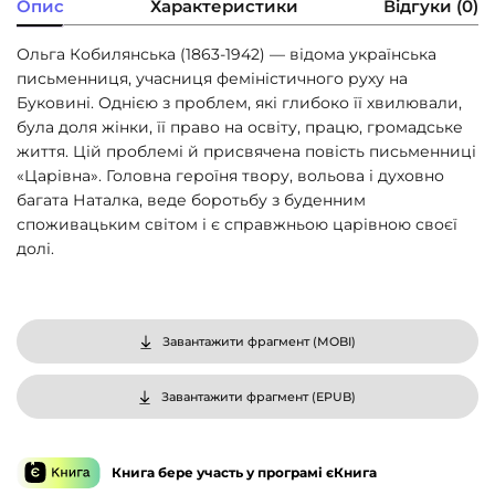
Опис
Характеристики
Відгуки (0)
Ольга Кобилянська (1863-1942) — відома українська
письменниця, учасниця феміністичного руху на
Буковині. Однією з проблем, які глибоко її хвилювали,
була доля жінки, її право на освіту, працю, громадське
життя. Цій проблемі й присвячена повість письменниці
«Царівна». Головна героїня твору, вольова і духовно
багата Наталка, веде боротьбу з буденним
споживацьким світом і є справжньою царівною своєї
долі.
Завантажити фрагмент (
MOBI
)
Завантажити фрагмент (
EPUB
)
Книга бере участь у програмі єКнига