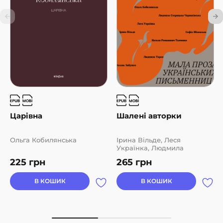
Царівна
Шалені авторки
Ольга Кобилянська
Ірина Вільде, Леся
Українка, Людмила
Старицька-Черняхівська,
225
грн
265
грн
Людмила Таран, Марко
Вовчок, Наталя
Кобринська, Наталя
В КОШИК
В КОШИК
Романович-Ткаченко,
Оксана Забужко, Олена
Пчілка, Ольга Кобилянська,
Софія Яблонська, Уляна
Кравченко