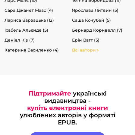
Ларс Мелє (10)
Тетяна Воронцова (11)
Сара Джанет Маас (4)
Ярослава Литвин (5)
Лариса Варзацька (12)
Саша Кочубей (5)
Ісабель Альєнде (5)
Бернард Корнвелл (7)
Деніел Кіз (7)
Ерін Ватт (5)
Катерина Василенко (4)
Всі автори
Підтримайте
українські
видавництва -
купіть електронні книги
улюблених авторів у форматі
EPUB.