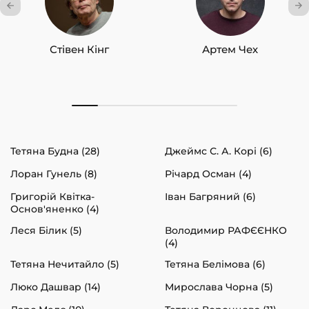
Стівен Кінг
Артем Чех
Тетяна Будна (28)
Джеймс С. А. Корі (6)
Лоран Гунель (8)
Річард Осман (4)
Григорій Квітка-
Іван Багряний (6)
Основ'яненко (4)
Леся Білик (5)
Володимир РАФЄЄНКО
(4)
Тетяна Нечитайло (5)
Тетяна Белімова (6)
Люко Дашвар (14)
Мирослава Чорна (5)