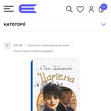
0
У кошику немає товарів.
КАТЕГОРІЇ
Художня література (1854)
EPUB
Каталог електронних книг
Книги для дітей (833)
Книги для наймолодших
Книги для підлітків (240)
Науково-популярна література (1015)
Навчальна література та посібники (527)
Енциклопедії, довідники, словники (55)
Подарункові сертифікати (1)