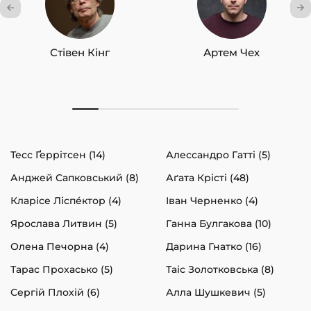
Стівен Кінг
Артем Чех
Тесс Ґеррітсен (14)
Алессандро Гатті (5)
Анджей Сапковський (8)
Аґата Крісті (48)
Кларісе Ліспéктор (4)
Іван Черненко (4)
Ярослава Литвин (5)
Ганна Булгакова (10)
Олена Печорна (4)
Дарина Гнатко (16)
Тарас Прохасько (5)
Таіс Золотковська (8)
Сергій Плохій (6)
Алла Шушкевич (5)