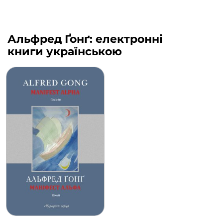
Альфред Ґонґ: електронні
книги українською