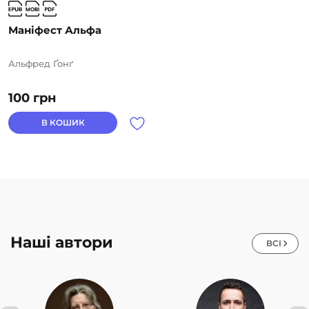
Маніфест Альфа
Альфред Ґонґ
100
грн
В КОШИК
Наші автори
ВСІ