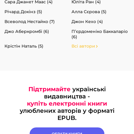
Сара Джанет Маас (4)
Юліта Ран (4)
Річард Докінз (5)
Алла Сєрова (5)
Всеволод Нестайко (7)
Джон Кехо (4)
Джо Аберкромбі (6)
П’єрдоменіко Баккаларіо
(6)
Крістін Наталь (5)
Всі автори
Підтримайте
українські
видавництва -
купіть електронні книги
улюблених авторів у форматі
EPUB.
ОБРАТИ КНИГИ