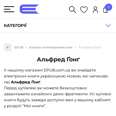
0
У кошику немає товарів.
КАТЕГОРІЇ
Художня література (1854)
EPUB
Каталог електронних книг
Альфред Ґонґ
Книги для дітей (836)
Альфред Ґонґ
Книги для підлітків (240)
Науково-популярна література (1015)
У нашому магазині EPUB.com.ua ви знайдете
електронні книги українською мовою, які написав(-
Навчальна література та посібники (527)
ла)
Альфред Ґонґ
.
Енциклопедії, довідники, словники (55)
Перед купівлею ви можете безкоштовно
завантажити ознайомчі демо-фрагменти. Усі куплені
Подарункові сертифікати (1)
книги будуть завжди доступні вам у вашому кабінеті
у розділі “Мої книги”.