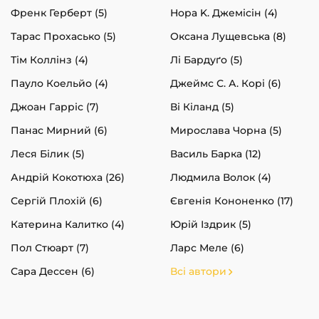
Френк Герберт (5)
Нора K. Джемісін (4)
Тарас Прохасько (5)
Оксана Лущевська (8)
Тім Коллінз (4)
Лі Бардуґо (5)
Пауло Коельйо (4)
Джеймс С. А. Корі (6)
Джоан Гарріс (7)
Ві Кіланд (5)
Панас Мирний (6)
Мирослава Чорна (5)
Леся Білик (5)
Василь Барка (12)
Андрій Кокотюха (26)
Людмила Волок (4)
Сергій Плохій (6)
Євгенія Кононенко (17)
Катерина Калитко (4)
Юрій Іздрик (5)
Пол Стюарт (7)
Ларс Меле (6)
Сара Дессен (6)
Всі автори