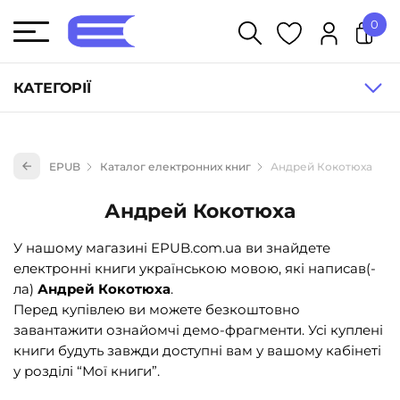
0
У кошику немає товарів.
КАТЕГОРІЇ
Художня література (1854)
EPUB
Каталог електронних книг
Андрей Кокотюха
Книги для дітей (833)
Книги для підлітків (240)
Андрей Кокотюха
Науково-популярна література (1015)
У нашому магазині EPUB.com.ua ви знайдете
Навчальна література та посібники (527)
електронні книги українською мовою, які написав(-
ла)
Андрей Кокотюха
.
Енциклопедії, довідники, словники (55)
Перед купівлею ви можете безкоштовно
Подарункові сертифікати (1)
завантажити ознайомчі демо-фрагменти. Усі куплені
книги будуть завжди доступні вам у вашому кабінеті
у розділі “Мої книги”.