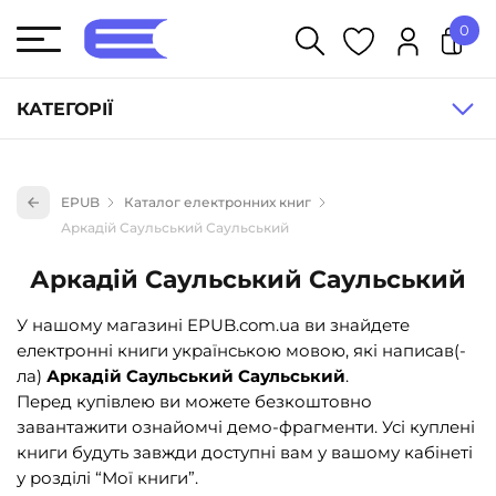
0
У кошику немає товарів.
КАТЕГОРІЇ
Художня література (1854)
EPUB
Каталог електронних книг
Книги для дітей (833)
Аркадій Саульський Саульський
Книги для підлітків (240)
Аркадій Саульський Саульський
Науково-популярна література (1015)
У нашому магазині EPUB.com.ua ви знайдете
Навчальна література та посібники (527)
електронні книги українською мовою, які написав(-
Енциклопедії, довідники, словники (55)
ла)
Аркадій Саульський Саульський
.
Перед купівлею ви можете безкоштовно
Подарункові сертифікати (1)
завантажити ознайомчі демо-фрагменти. Усі куплені
книги будуть завжди доступні вам у вашому кабінеті
у розділі “Мої книги”.