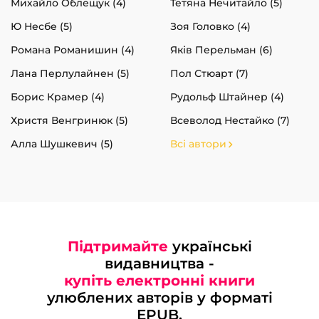
Михайло Облещук (4)
Тетяна Нечитайло (5)
Ю Несбе (5)
Зоя Головко (4)
Романа Романишин (4)
Яків Перельман (6)
Лана Перлулайнен (5)
Пол Стюарт (7)
Борис Крамер (4)
Рудольф Штайнер (4)
Христя Венгринюк (5)
Всеволод Нестайко (7)
Алла Шушкевич (5)
Всі автори
Підтримайте
українські
видавництва -
купіть електронні книги
улюблених авторів у форматі
EPUB.