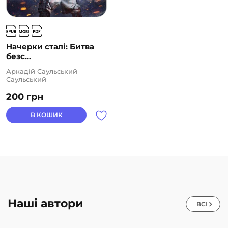
Начерки сталі: Битва
безс...
Аркадій Саульський
Саульський
200
грн
В КОШИК
Наші автори
ВСІ