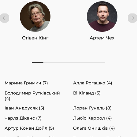
Стівен Кінг
Артем Чех
Марина Гримич (7)
Алла Рогашко (4)
Володимир Рутківський
Ві Кіланд (5)
(4)
Іван Андрусяк (5)
Лоран Гунель (8)
Чарлз Дікенс (7)
Льюїс Керрол (4)
Артур Конан Дойл (5)
Ольга Онишків (4)