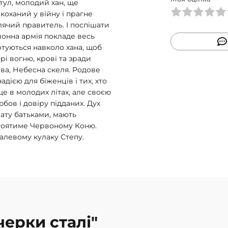
тул, молодий хан, ще
коханий у війну і прагне
лячий правитель. І поспішати
йонна армія покладе весь
ртуються навколо хана, щоб
рі вогню, крові та зради
ва, Небесна скеля. Родове
дією для біженців і тих, хто
ще в молодих літах, але своєю
ов і довіру підданих. Дух
чату батьками, мають
стоятиме Червоному Коню.
талевому кулаку Степу.
черки сталі"