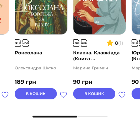
8
(1)
Роксолана
Клавка. Клавкіада
Юра
(Книга ...
(Кн
Олександра Шутко
Марина Гримич
Мар
189
грн
90
грн
9
В КОШИК
В КОШИК