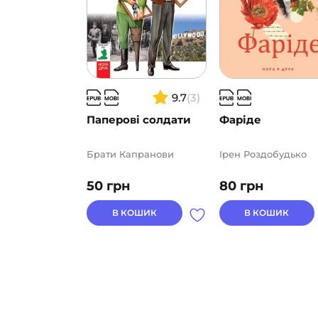
9.7
(3)
Паперові солдати
Фаріде
Брати Капранови
Ірен Роздобудько
50
грн
80
грн
В КОШИК
В КОШИК