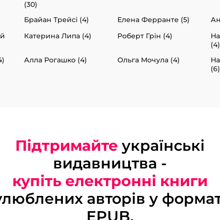
(30)
Брайан Трейсі (4)
Елена Ферранте (5)
Ан
ий
Катерина Липа (4)
Роберт Грін (4)
На
(4)
4)
Алла Рогашко (4)
Ольга Мочула (4)
На
(6)
Підтримайте
українські
видавництва -
купіть електронні книги
улюблених авторів у формат
EPUB.