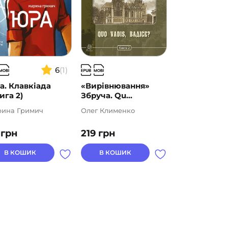
6
(1)
. Клавкіада
«Вирівнювання»
Великий Гет
ига 2)
Збруча. Qu...
ина Гримич
Олег Клименко
Скотт Фіцдже
0
грн
219
грн
159
грн
В КОШИК
В КОШИК
В КОШИК