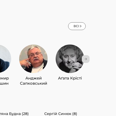
ВСІ
имир
Анджей
Аґата Крісті
Лю Цисін
ишин
Сапковський
тяна Будна (28)
Сергій Синюк (8)