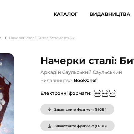
КАТАЛОГ
ВИДАВНИЦТВА
ня література (1854)
зі
Начерки сталі: Битва безсмертних
 для дітей (833)
 для підлітків (240)
Начерки сталі: Б
во-популярна література (1015)
альна література та посібники
Аркадій Саульський Саульський
Видавництво:
BookChef
клопедії, довідники, словники
Електронні формати:
ункові сертифікати (1)
Завантажити фрагмент (
MOBI
)
Завантажити фрагмент (
EPUB
)