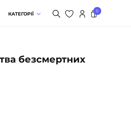
0
КАТЕГОРІЇ
У кошику немає товарів.
итва безсмертних