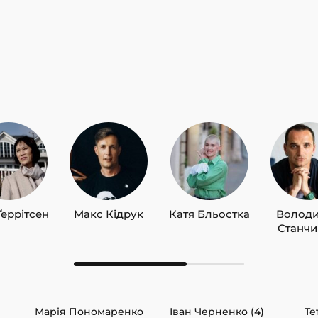
Ґеррітсен
Макс Кідрук
Катя Бльостка
Волод
Станч
Марія Пономаренко
Іван Черненко (4)
Те