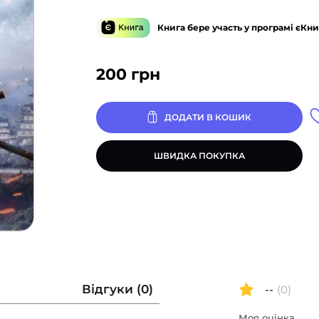
Книга бере участь у програмі єКни
200
грн
ДОДАТИ В КОШИК
ШВИДКА ПОКУПКА
Відгуки (0)
--
(0)
Моя оцінка