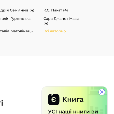
дрій Сем'янків (4)
К.С. Пакат (4)
талія Гурницька
Сара Джанет Маас
(4)
талія Матолінець
Всі автори
×
і