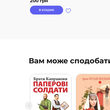
200
грн
В КОШИК
Вам може сподобат