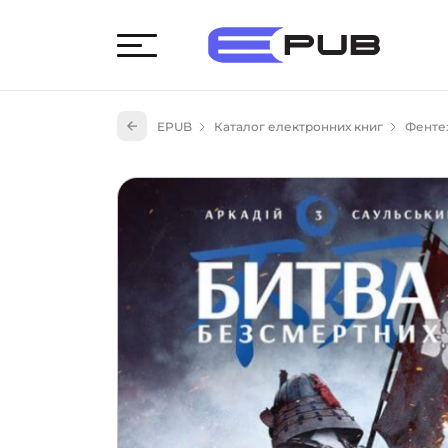
Худож
EPUB
Каталог електронних книг
Фенте
Книги
Книги
Науко
Навч
(527)
Енци
(55)
Подар