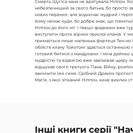
Смерть Шугіса-хана не врятувала Ніппон. Ко
небезпечніший за свого батька, бо просто за
нових перемог, але водночас мудрий і терп
йому немає куди, бо добре знає, що півміль
Ніппон до його ніг. І перші зрадники вже гу
виступити проти вірних присязі кланів. У мо
тримається лише маленька фортеця Тен-но І
обійстя клану Тойотомі здається останньою на
готовий битися з мандуками. І хоча даймьо 
мудрістю та відвагою вже завоював щиру люб
відшукав свого третього Пана. Війну, розпо
закінчити їхні сини. Срібний Дракон проти
Магія, з якої зітканий Ніппон, кине виклик с
Інші книги серії "На