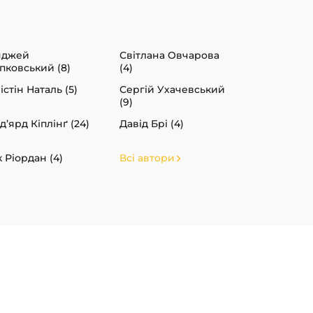
нджей
Світлана Овчарова
пковський (8)
(4)
істін Наталь (5)
Сергій Ухачевський
(9)
д’ярд Кіплінґ (24)
Давід Брі (4)
к Ріордан (4)
Всі автори