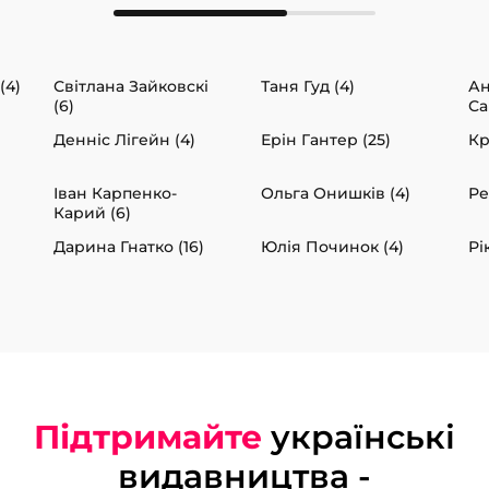
(4)
Світлана Зайковскі
Таня Гуд (4)
А
(6)
Са
Денніс Лігейн (4)
Ерін Гантер (25)
Кр
Іван Карпенко-
Ольга Онишків (4)
Ре
Карий (6)
Дарина Гнатко (16)
Юлія Починок (4)
Рі
Підтримайте
українські
видавництва -