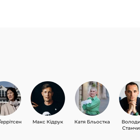
Ґеррітсен
Макс Кідрук
Катя Бльостка
Волод
Станч