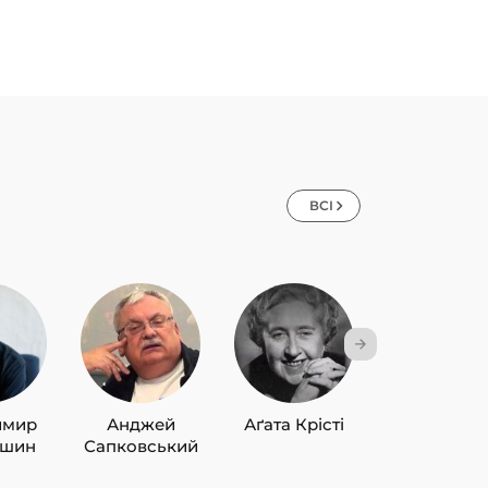
ВСІ
имир
Анджей
Аґата Крісті
Лю Цисін
ишин
Сапковський