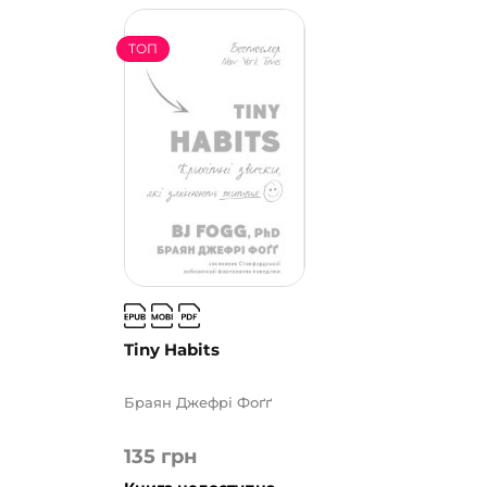
ТОП
Tiny Habits
Браян Джефрі Фоґґ
135
грн