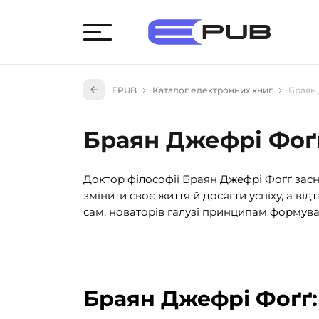
Худож
EPUB
Каталог електронних книг
Браян
Книги
Книги
Браян Джефрі Фоґ
Науко
Навч
Доктор філософії Браян Джефрі Фоґґ зас
(527)
змінити своє життя й досягти успіху, а ві
Енци
сам, новаторів галузі принципам формуванн
(55)
Подар
Браян Джефрі Фоґґ: