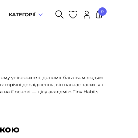
0
КАТЕГОРІЇ
У кошику немає товарів.
ому університеті, допоміг багатьом людям
аторічні дослідження, він навчає таких, як і
на її основі — цілу академію Tiny Habits.
ькою