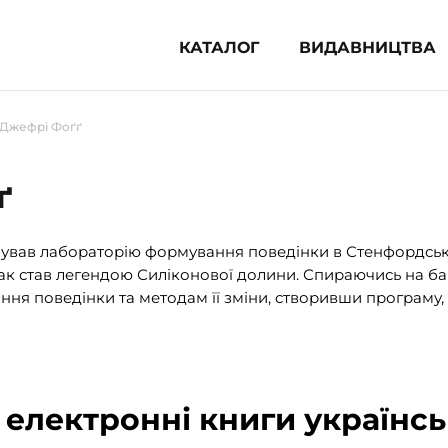
КАТАЛОГ
ВИДАВНИЦТВА
ня література (1854)
 Джефрі Фоґґ
 для дітей (835)
 для підлітків (240)
ґ
во-популярна література (1015)
альна література та посібники
нував лабораторію формування поведінки в Стенфордськ
дтак став легендою Силіконової долини. Спираючись на баг
клопедії, довідники, словники
я поведінки та методам її зміни, створивши програму, а 
ункові сертифікати (1)
 електронні книги українс