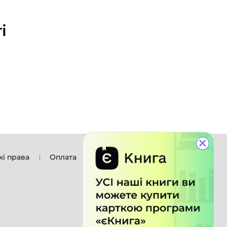
і
×
кі права
Оплата