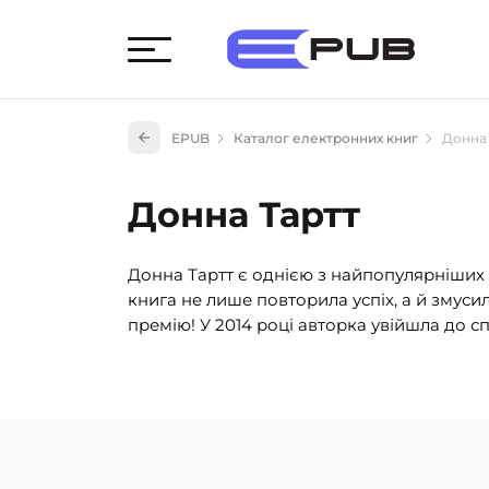
Худож
EPUB
Каталог електронних книг
Донна 
Книги
Книги
Донна Тартт
Науко
Навч
Донна Тартт є однією з найпопулярніших а
(527)
книга не лише повторила успіх, а й змуси
Енци
премію! У 2014 році авторка увійшла до 
(55)
Подар