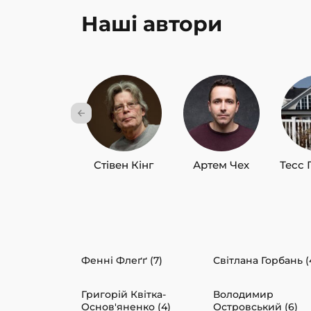
Наші автори
Стівен Кінг
Артем Чех
Тесс 
Фенні Флеґґ (7)
Світлана Горбань (
Григорій Квітка-
Володимир
Основ'яненко (4)
Островський (6)