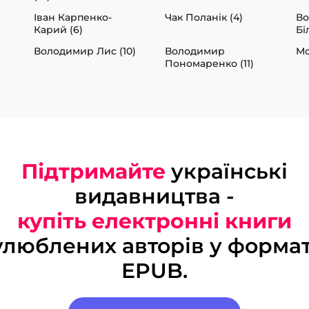
Іван Карпенко-
Чак Поланік (4)
В
Карий (6)
Бі
Володимир Лис (10)
Володимир
Мо
Пономаренко (11)
Підтримайте
українські
видавництва -
купіть електронні книги
улюблених авторів у формат
EPUB.