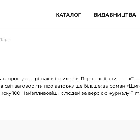
КАТАЛОГ
ВИДАВНИЦТВА
ня література (1854)
Тартт
 для дітей (836)
 для підлітків (240)
во-популярна література (1015)
альна література та посібники
второк у жанрі жахів і трилерів. Перша ж її книга — «Та
ла світ заговорити про авторку ще більше: за роман «Щи
клопедії, довідники, словники
списку 100 Найвпливовіших людей за версією журналу Tim
ункові сертифікати (1)