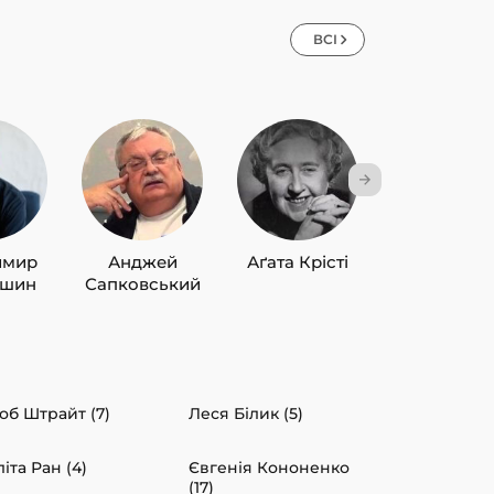
ВСІ
имир
Анджей
Аґата Крісті
Лю Цисін
ишин
Сапковський
об Штрайт (7)
Леся Білик (5)
іта Ран (4)
Євгенія Кононенко
(17)