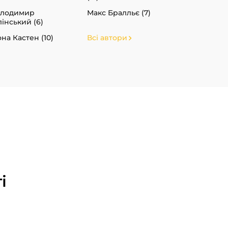
олодимир
Макс Бралльє (7)
лінський (6)
на Кастен (10)
Всі автори
і