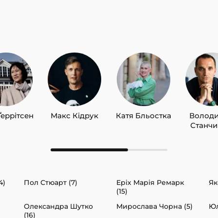
Ґеррітсен
Макс Кідрук
Катя Бльостка
Волод
Станч
4)
Пол Стюарт (7)
Еріх Марія Ремарк
Як
(15)
Олександра Шутко
Мирослава Чорна (5)
Юл
(16)