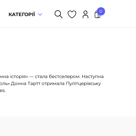
0
КАТЕГОРІЇ
У кошику немає товарів.
ємна історія» — стала бестселером. Наступна
голь» Донна Тартт отримала Пулітцерівську
es.