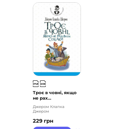
Троє в човні, якщо
не рах...
Джером Клапка
Джером
229
грн