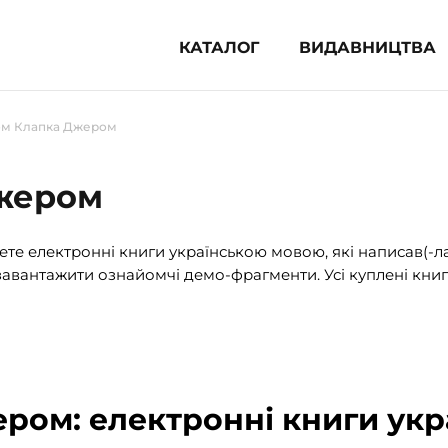
КАТАЛОГ
ВИДАВНИЦТВА
ня література (1854)
м Клапка Джером
 для дітей (833)
 для підлітків (240)
жером
во-популярна література (1015)
альна література та посібники
те електронні книги українською мовою, які написав(-л
авантажити ознайомчі демо-фрагменти. Усі куплені книг
клопедії, довідники, словники
ункові сертифікати (1)
ром: електронні книги укр