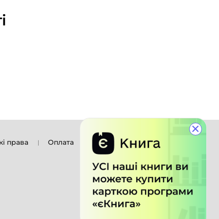
і
×
кі права
Оплата