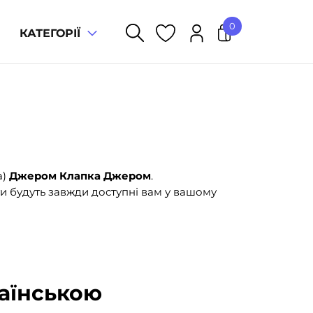
0
КАТЕГОРІЇ
У кошику немає товарів.
а)
Джером Клапка Джером
.
и будуть завжди доступні вам у вашому
аїнською