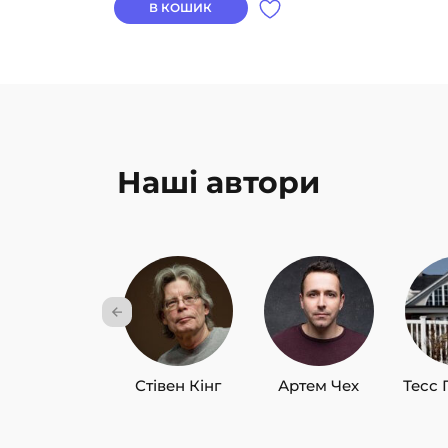
В КОШИК
Наші автори
Стівен Кінг
Артем Чех
Тесс 