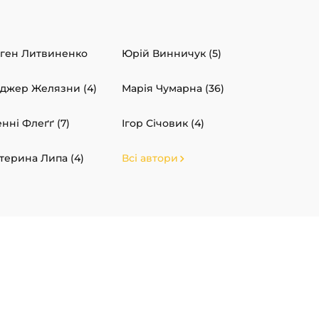
ген Литвиненко
Юрій Винничук (5)
джер Желязни (4)
Марія Чумарна (36)
нні Флеґґ (7)
Ігор Січовик (4)
терина Липа (4)
Всі автори