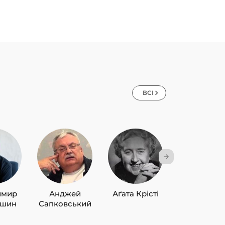
ВСІ
имир
Анджей
Аґата Крісті
Лю Цисін
ишин
Сапковський