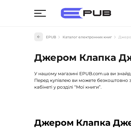
Худож
EPUB
Каталог електронних книг
Джеро
Книги
Книги
Джером Клапка Д
Науко
Навч
У нашому магазині EPUB.com.ua ви знайде
(527)
Перед купівлею ви можете безкоштовно з
Енци
кабінеті у розділі “Мої книги”.
(55)
Подар
Джером Клапка Дже