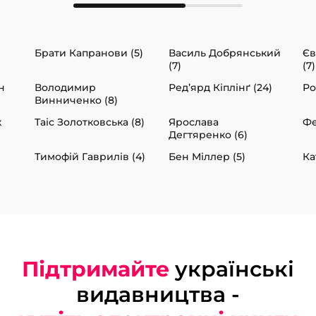
і
Брати Капранови (5)
Василь Добрянський
Єв
(7)
(7)
н
Володимир
Ред’ярд Кіплінґ (24)
Ро
Винниченко (8)
к
Таіс Золотковська (8)
Ярослава
Фе
Дегтяренко (6)
Тимофій Гаврилів (4)
Бен Міллер (5)
Ка
Підтримайте
українські
видавництва -