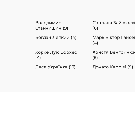
Володимир
Світлана Зайковск
Станчишин (9)
(6)
Богдан Лепкий (4)
Марк Віктор Гансе
(4)
Хорхе Луїс Борхес
Христя Венгриню
(4)
(5)
Леся Українка (13)
Донато Каррізі (9)