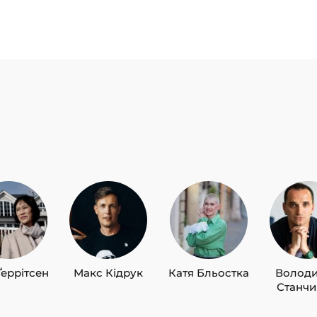
Ґеррітсен
Макс Кідрук
Катя Бльостка
Волод
Станч