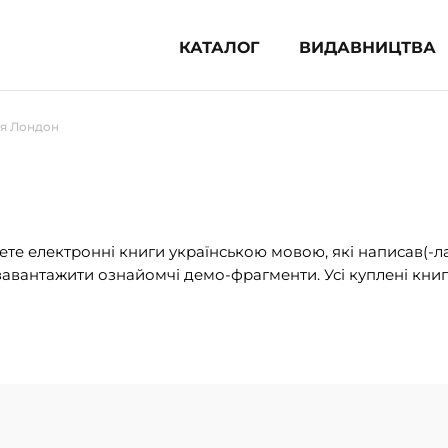
КАТАЛОГ
ВИДАВНИЦТВА
ня література (1854)
я Лондон
 для дітей (833)
 для підлітків (240)
во-популярна література (1015)
альна література та посібники
те електронні книги українською мовою, які написав(-л
авантажити ознайомчі демо-фрагменти. Усі куплені книг
клопедії, довідники, словники
ункові сертифікати (1)