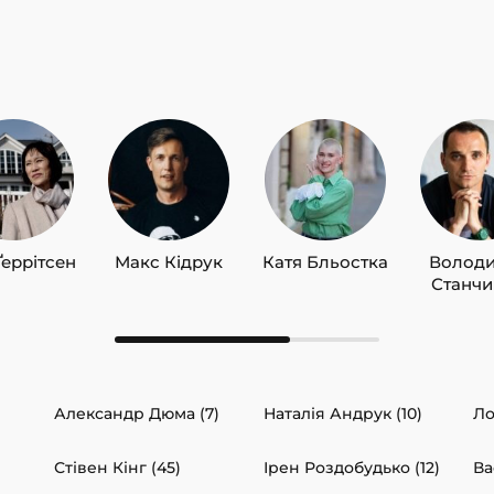
Ґеррітсен
Макс Кідрук
Катя Бльостка
Волод
Станч
Александр Дюма (7)
Наталія Андрук (10)
Ло
Стівен Кінг (45)
Ірен Роздобудько (12)
Ва