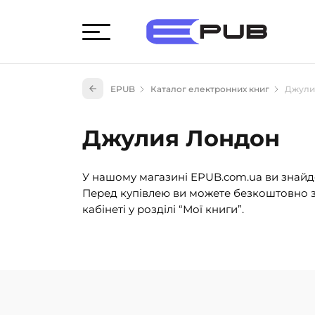
Худож
EPUB
Каталог електронних книг
Джули
Книги
Книги
Джулия Лондон
Науко
Навч
У нашому магазині EPUB.com.ua ви знайде
(527)
Перед купівлею ви можете безкоштовно з
Енци
кабінеті у розділі “Мої книги”.
(55)
Подар