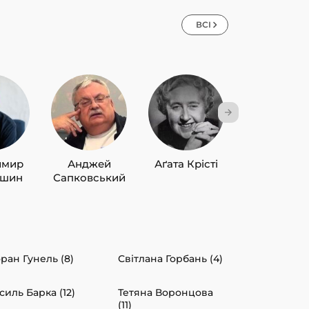
ВСІ
имир
Анджей
Аґата Крісті
Лю Цисін
ишин
Сапковський
ран Гунель (8)
Світлана Горбань (4)
силь Барка (12)
Тетяна Воронцова
(11)