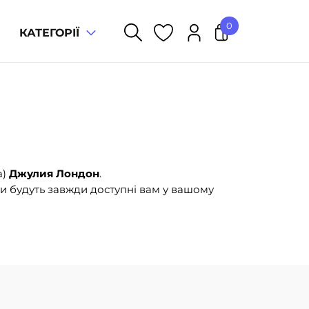
0
КАТЕГОРІЇ
У кошику немає товарів.
а)
Джулия Лондон
.
и будуть завжди доступні вам у вашому