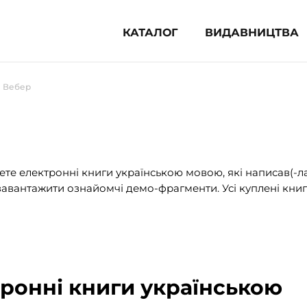
КАТАЛОГ
ВИДАВНИЦТВА
ня література (1854)
 Вебер
 для дітей (833)
 для підлітків (240)
во-популярна література (1015)
альна література та посібники
те електронні книги українською мовою, які написав(-л
авантажити ознайомчі демо-фрагменти. Усі куплені книг
клопедії, довідники, словники
ункові сертифікати (1)
ронні книги українською