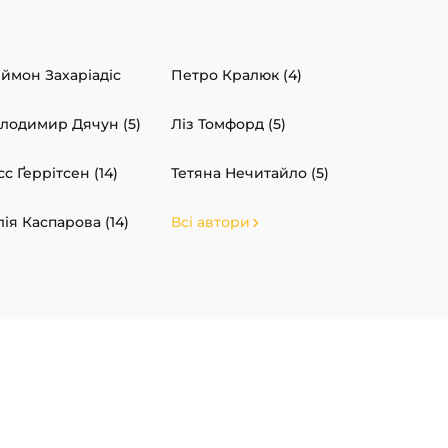
ймон Захаріадіс
Петро Кралюк (4)
лодимир Дячун (5)
Ліз Томфорд (5)
сс Ґеррітсен (14)
Тетяна Нечитайло (5)
ія Каспарова (14)
Всі автори