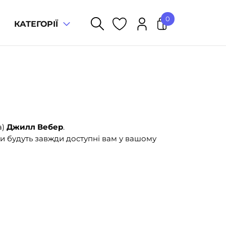
0
КАТЕГОРІЇ
У кошику немає товарів.
а)
Джилл Вебер
.
и будуть завжди доступні вам у вашому