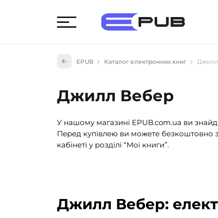
Худож
EPUB
Каталог електронних книг
Джилл
Книги
Книги
Джилл Вебер
Науко
Навч
У нашому магазині EPUB.com.ua ви знайде
(527)
Перед купівлею ви можете безкоштовно з
Енци
кабінеті у розділі “Мої книги”.
(55)
Подар
Джилл Вебер: елект