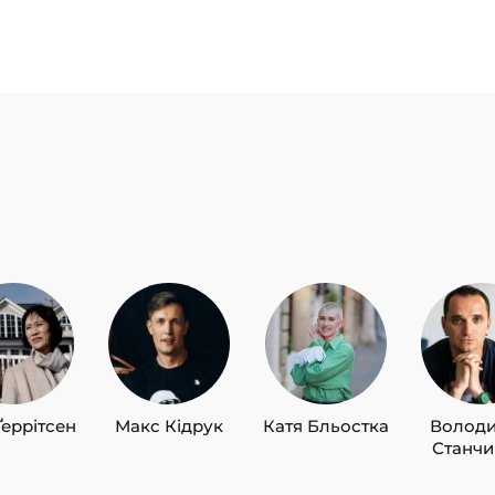
Ґеррітсен
Макс Кідрук
Катя Бльостка
Волод
Станч