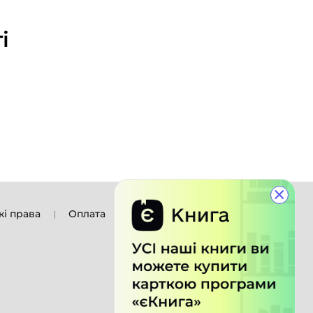
і
×
кі права
Оплата