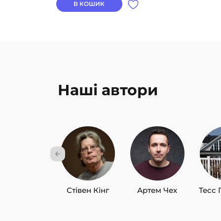
В КОШИК
Наші автори
Стівен Кінг
Артем Чех
Тесс 