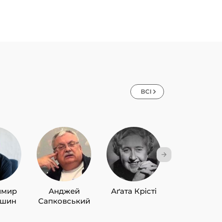
ВСІ
имир
Анджей
Аґата Крісті
Лю Цисін
ишин
Сапковський