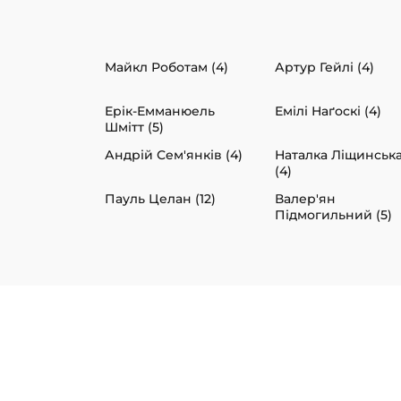
Майкл Роботам (4)
Артур Гейлі (4)
Ерік-Емманюель
Емілі Наґоскі (4)
Шмітт (5)
Андрій Сем'янків (4)
Наталка Ліщинськ
(4)
Пауль Целан (12)
Валер'ян
Підмогильний (5)