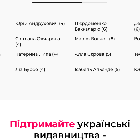
Юрій Андрухович (4)
П’єрдоменіко
Де
Баккаларіо (6)
(6)
Світлана Овчарова
Марко Вовчок (8)
Во
(4)
а
Катерина Липа (4)
Алла Сєрова (5)
Те
Ліз Бурбо (4)
Ісабель Альєнде (5)
Юл
Підтримайте
українські
видавництва -