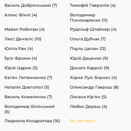
Василь Добрянський (7)
Тимофій Гаврилів (4)
Алекс Фінлі (4)
Володимир
Пономаренко (11)
Майкл Роботам (4)
Рудольф Штайнер (4)
Люсі Деніелс (10)
Ольга Дубчак (7)
Юліта Ран (4)
Пауль Целан (12)
Еріх Фромм (4)
Юрій Даценко (9)
Юрій Іздрик (5)
Донато Каррізі (9)
Євген Литвиненко (7)
Хорхе Луїс Борхес (4)
Наталія Довгопол (5)
Олександр Гаврош (8)
Василь Кожелянко (7)
Оксана Кір'ян (5)
Володимир Білінський
Любко Дереш (4)
(6)
Людмила Кондратова (16)
Всі автори