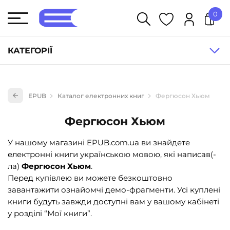
0
У кошику немає товарів.
КАТЕГОРІЇ
Художня література (1854)
EPUB
Каталог електронних книг
Фергюсон Хьюм
Книги для дітей (835)
Книги для підлітків (240)
Фергюсон Хьюм
Науково-популярна література (1015)
У нашому магазині EPUB.com.ua ви знайдете
Навчальна література та посібники (527)
електронні книги українською мовою, які написав(-
ла)
Фергюсон Хьюм
.
Енциклопедії, довідники, словники (55)
Перед купівлею ви можете безкоштовно
Подарункові сертифікати (1)
завантажити ознайомчі демо-фрагменти. Усі куплені
книги будуть завжди доступні вам у вашому кабінеті
у розділі “Мої книги”.