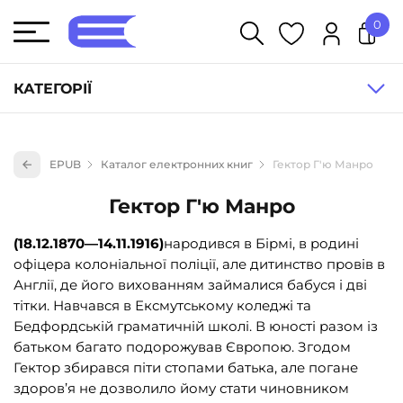
0
У кошику немає товарів.
КАТЕГОРІЇ
Художня література (1854)
EPUB
Каталог електронних книг
Гектор Г'ю Манро
Книги для дітей (836)
Гектор Г'ю Манро
Книги для підлітків (240)
Науково-популярна література (1015)
(18.12.1870—14.11.1916)
народився в Бірмі, в родині
офіцера колоніальної поліції, але дитинство провів в
Навчальна література та посібники (527)
Англії, де його вихованням займалися бабуся і дві
Енциклопедії, довідники, словники (55)
тітки. Навчався в Ексмутському коледжі та
Бедфордській граматичній школі. В юності разом із
Подарункові сертифікати (1)
батьком багато подорожував Європою. Згодом
Гектор збирався піти стопами батька, але погане
здоров’я не дозволило йому стати чиновником