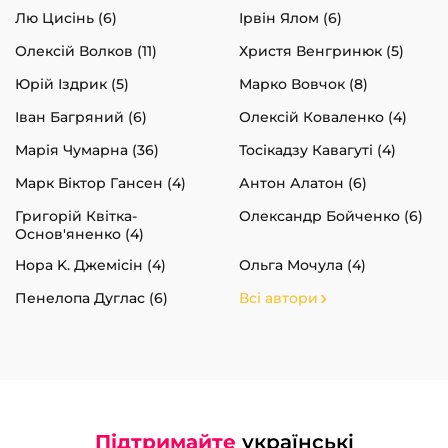
Лю Цисінь (6)
Ірвін Ялом (6)
Олексій Волков (11)
Христя Венгринюк (5)
Юрій Іздрик (5)
Марко Вовчок (8)
Іван Багряний (6)
Олексій Коваленко (4)
Марія Чумарна (36)
Тосікадзу Кавагуті (4)
Марк Віктор Гансен (4)
Антон Алатон (6)
Григорій Квітка-
Олександр Бойченко (6)
Основ'яненко (4)
Нора K. Джемісін (4)
Ольга Мочула (4)
Пенелопа Дуглас (6)
Всі автори
Підтримайте
українські