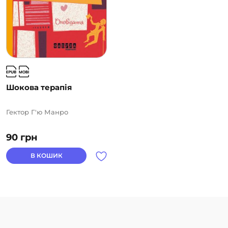
перекладено двома десятками мов. Деякі з них —
зокрема, «Средні Ваштар», — досить успішно
екранізовані. Короткометражний фільм за цим
оповіданням, що створив знаменитий британський
режисер Ендрю Біркін, удостоєно цілого ряду
престижних премій.
Шокова терапія
Гектор Г'ю Манро
90
грн
В КОШИК