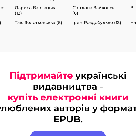
же
Лариса Варзацька
Світлана Зайковскі
Ві
(12)
(6)
)
Таіс Золотковська (8)
Ірен Роздобудько (12)
На
Підтримайте
українські
видавництва -
купіть електронні книги
улюблених авторів у формат
EPUB.