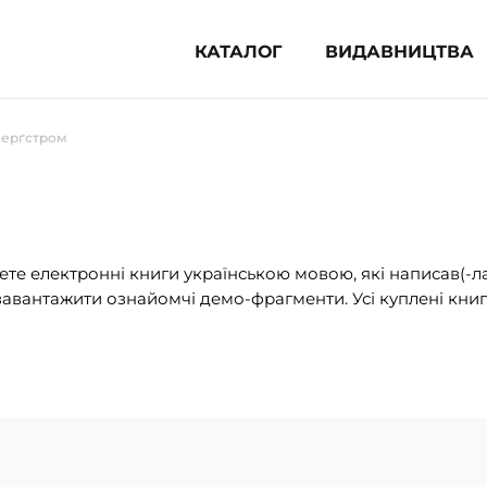
КАТАЛОГ
ВИДАВНИЦТВА
ня література (1854)
Берґстром
 для дітей (835)
 для підлітків (240)
во-популярна література (1015)
альна література та посібники
те електронні книги українською мовою, які написав(-л
авантажити ознайомчі демо-фрагменти. Усі куплені книг
клопедії, довідники, словники
ункові сертифікати (1)