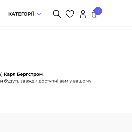
0
КАТЕГОРІЇ
У кошику немає товарів.
а)
Карл Берґстром
.
и будуть завжди доступні вам у вашому