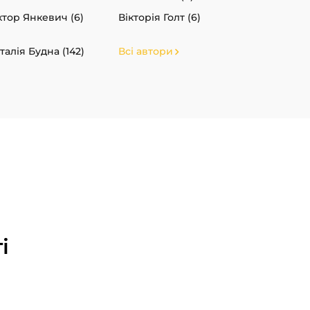
ктор Янкевич (6)
Вікторія Голт (6)
талія Будна (142)
Всі автори
і