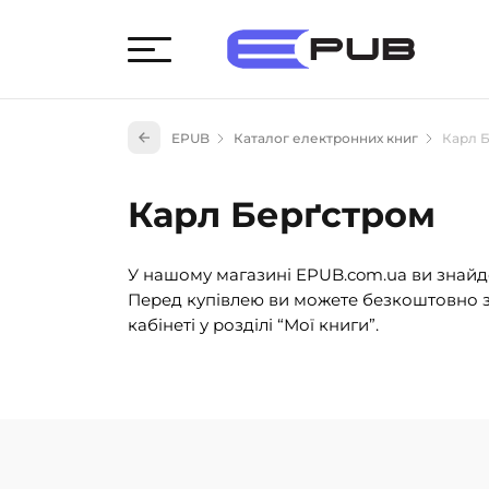
Худож
EPUB
Каталог електронних книг
Карл 
Книги
Книги
Карл Берґстром
Науко
Навч
У нашому магазині EPUB.com.ua ви знайде
(527)
Перед купівлею ви можете безкоштовно з
Енци
кабінеті у розділі “Мої книги”.
(55)
Подар