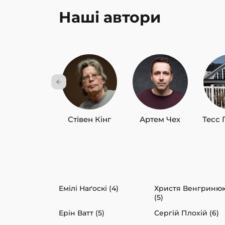
Наші автори
Стівен Кінг
Артем Чех
Тесс 
Емілі Наґоскі (4)
Христя Венгриню
(5)
Ерін Ватт (5)
Сергій Плохій (6)