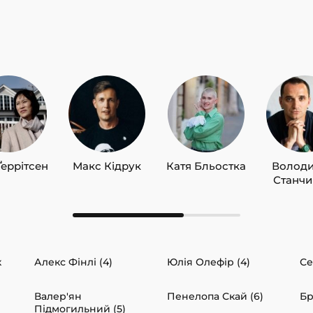
Ґеррітсен
Макс Кідрук
Катя Бльостка
Волод
Станч
к
Алекс Фінлі (4)
Юлія Олефір (4)
Се
Валер'ян
Пенелопа Скай (6)
Бр
Підмогильний (5)