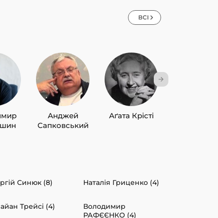
ВСІ
имир
Анджей
Аґата Крісті
Лю Цисін
ишин
Сапковський
ргій Синюк (8)
Наталія Гриценко (4)
айан Трейсі (4)
Володимир
РАФЄЄНКО (4)