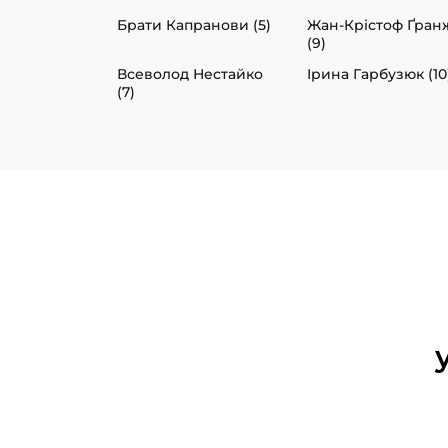
Брати Капранови (5)
Жан-Крістоф Ґран
(9)
Всеволод Нестайко
Ірина Гарбузюк (10
(7)