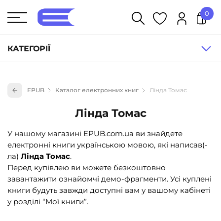
0
У кошику немає товарів.
КАТЕГОРІЇ
Художня література (1854)
EPUB
Каталог електронних книг
Лінда Томас
Книги для дітей (835)
Лінда Томас
Книги для підлітків (240)
Науково-популярна література (1015)
У нашому магазині EPUB.com.ua ви знайдете
електронні книги українською мовою, які написав(-
Навчальна література та посібники (527)
ла)
Лінда Томас
.
Енциклопедії, довідники, словники (55)
Перед купівлею ви можете безкоштовно
завантажити ознайомчі демо-фрагменти. Усі куплені
Подарункові сертифікати (1)
книги будуть завжди доступні вам у вашому кабінеті
у розділі “Мої книги”.