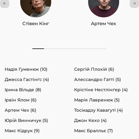
Стівен Кінг
Артем Чех
Надія Гуменюк (10)
Сергій Плохій (6)
Джесса Гастінґс (4)
Алессандро Гатті (5)
Ірина Вільде (8)
Крістіне Нестлінґер (4)
Ірвін Ялом (6)
Марія Лавренюк (5)
Артем Чех (6)
Тосікадзу Кавагуті (4)
Юрій Винничук (5)
Джон Кехо (4)
Макс Кідрук (9)
Макс Бралльє (7)