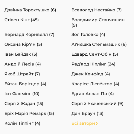
Дзвінка Торохтушко (6)
Всеволод Нестайко (7)
Стівен Кінг (45)
Володимир Станчишин
(9)
Бернард Корнвелл (7)
Зоя Головко (4)
Оксана Кір'ян (5)
Аґнєшка Стельмашик (6)
Іван Байдак (5)
Едвард Сент-Обін (5)
Андрій Лесів (4)
Ред’ярд Кіплінґ (24)
Якоб Штрайт (7)
Джек Кенфілд (4)
Ейтан Борітцер (4)
Кларісе Ліспéктор (4)
Ієн Флемінг (10)
Едгар Аллан По (4)
Сергій Жадан (15)
Сергій Ухачевський (9)
Еріх Марія Ремарк (15)
Ден Браун (13)
Колін Тіппінг (4)
Всі автори