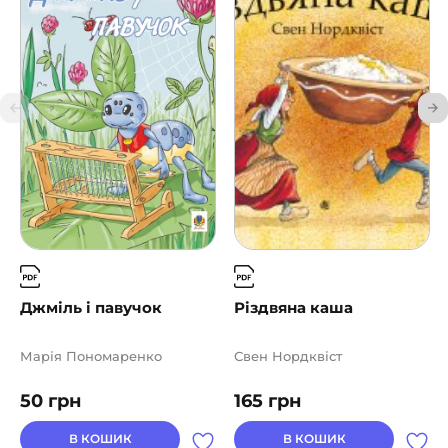
Джміль і павучок
Різдвяна каша
Марія Пономаренко
Свен Нордквіст
50
грн
165
грн
В КОШИК
В КОШИК