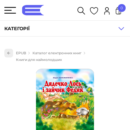
0
У кошику немає товарів.
КАТЕГОРІЇ
Художня література (1854)
EPUB
Каталог електронних книг
Книги для дітей (835)
Книги для наймолодших
Книги для підлітків (240)
Науково-популярна література (1015)
Навчальна література та посібники (527)
Енциклопедії, довідники, словники (55)
Подарункові сертифікати (1)