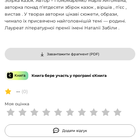
Збірка казок. Автор – Пономаренко Марія Антонівна,
авторка понад п’ятдесяти збірок казок , віршів , п’єс ,
вистав . У творах авторки цікаві сюжети, образи,
чимало їх присвячено найголовнішій темі — родині.
Лауреат літературної премії імені Наталії Забіли .
Завантажити фрагмент (
PDF
)
Книга бере участь у програмі єКнига
--
(0)
Моя оцінка
Додати відгук