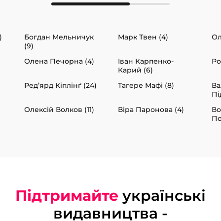
)
Богдан Мельничук
Марк Твен (4)
Ол
(9)
Олена Печорна (4)
Іван Карпенко-
Ро
Карий (6)
Ред’ярд Кіплінґ (24)
Тагере Мафі (8)
Ва
Пі
Олексій Волков (11)
Віра Паронова (4)
В
По
Підтримайте
українські
видавництва -