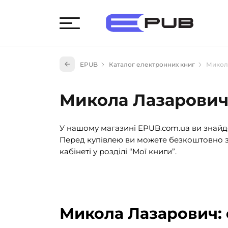
Худож
EPUB
Каталог електронних книг
Микол
Книги
Книги
Микола Лазарови
Науко
Навч
У нашому магазині EPUB.com.ua ви знайде
(527)
Перед купівлею ви можете безкоштовно з
Енци
кабінеті у розділі “Мої книги”.
(55)
Подар
Микола Лазарович: 