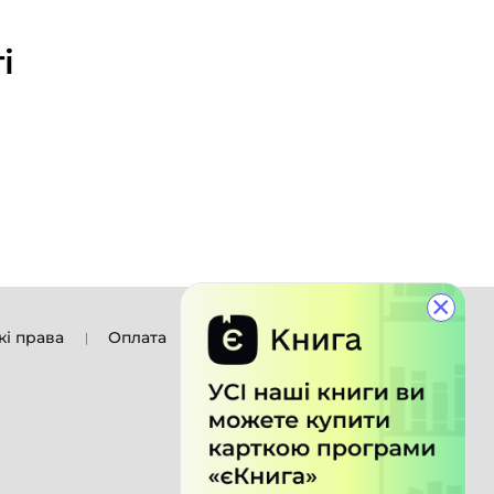
і
×
кі права
Оплата