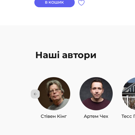
В КОШИК
Наші автори
Стівен Кінг
Артем Чех
Тесс 