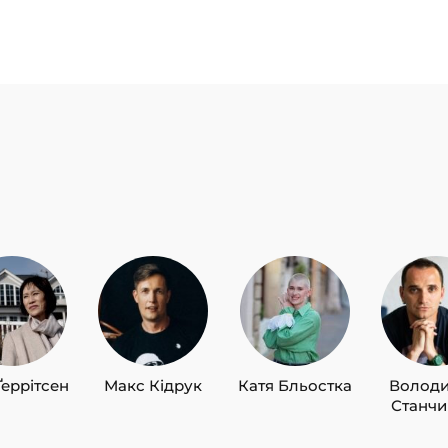
Ґеррітсен
Макс Кідрук
Катя Бльостка
Волод
Станч