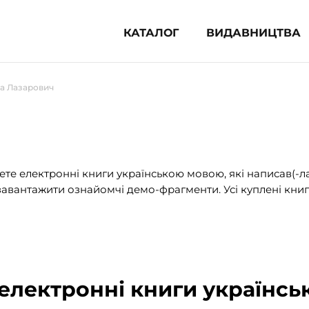
КАТАЛОГ
ВИДАВНИЦТВА
ня література (1854)
а Лазарович
 для дітей (835)
 для підлітків (240)
ч
во-популярна література (1015)
альна література та посібники
те електронні книги українською мовою, які написав(-л
авантажити ознайомчі демо-фрагменти. Усі куплені книг
клопедії, довідники, словники
ункові сертифікати (1)
електронні книги українсь