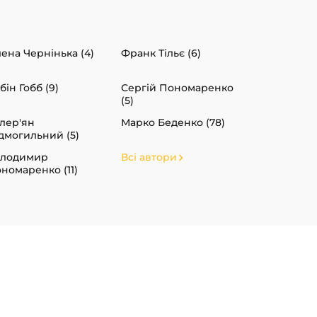
ена Чернінька (4)
Франк Тільє (6)
бін Гобб (9)
Сергій Пономаренко
(5)
лер'ян
Марко Беденко (78)
дмогильний (5)
олодимир
Всі автори
номаренко (11)