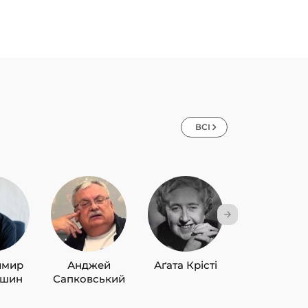
ВСІ
имир
Анджей
Аґата Крісті
Лю Цисін
ишин
Сапковський