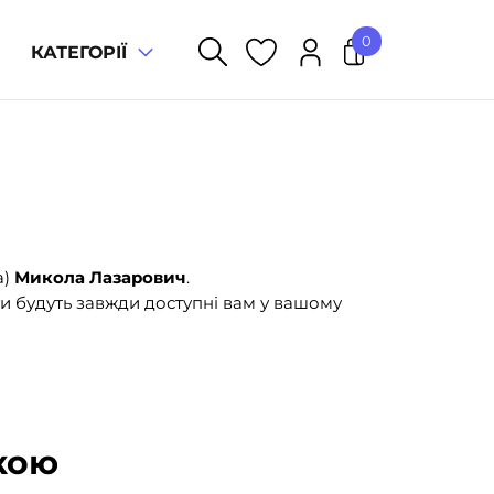
0
КАТЕГОРІЇ
У кошику немає товарів.
а)
Микола Лазарович
.
и будуть завжди доступні вам у вашому
кою