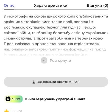
Опис
Характеристики
Відгуки (0)
У монографії на основі широкого кола опублікованих та
архівних матеріалів висвітлено події, пов’язані з
російською окупацією Тернопілля під час Першої
світової війни, та збройну боротьбу леґіону Українських
січових стрільців проти загарбників на теренах краю.
Проаналізовано процес становлення стрілецтва як
національної військово-політичної формації, яка поряд
із воєнними діями активно займалася ідейно-
політичною працею, подано основні напрямки
Розгорнути
культурно-мистецької та просвітницької діяльності.
УСС, їх вплив на формування та поглиблення
національної свідомості українського суспільства.
Значну увагу приділено розгляду становища мешканців
Завантажити фрагмент (
PDF
)
Тернопільщини в роки воєнного лихоліття. У додатках
подано документи, пов’язані з перебуванням УСС у краї,
поіменний список уродженців Тернопілля, які під час
Книга бере участь у програмі єКнига
Першої світової війни служили в складі стрілецького
леґіону, та короткі біографії окремих із них. Книга
--
(0)