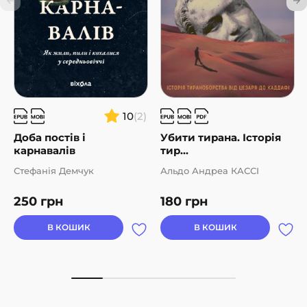
10
(2)
Доба постів і
Убити тирана. Історія
карнавалів
тир...
Стефанія Демчук
Альдо Андреа КАССІ
250
грн
180
грн
В КОШИК
В КОШИК