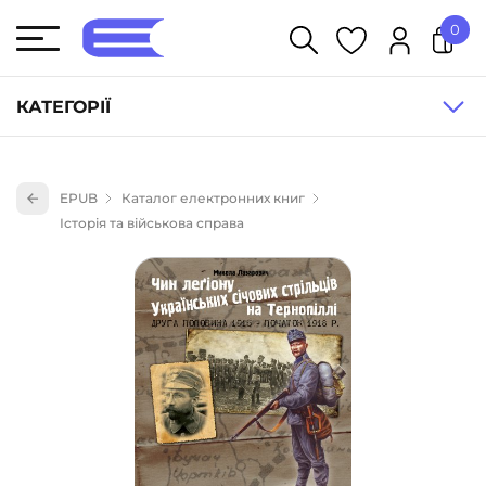
0
У кошику немає товарів.
КАТЕГОРІЇ
Художня література (1854)
EPUB
Каталог електронних книг
Книги для дітей (835)
Історія та військова справа
Книги для підлітків (240)
Науково-популярна література (1015)
Навчальна література та посібники (527)
Енциклопедії, довідники, словники (55)
Подарункові сертифікати (1)