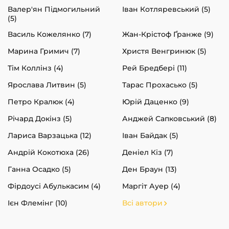
Валер'ян Підмогильний
Іван Котляревський (5)
(5)
Василь Кожелянко (7)
Жан-Крістоф Ґранже (9)
Марина Гримич (7)
Христя Венгринюк (5)
Тім Коллінз (4)
Рей Бредбері (11)
Ярослава Литвин (5)
Тарас Прохасько (5)
Петро Кралюк (4)
Юрій Даценко (9)
Річард Докінз (5)
Анджей Сапковський (8)
Лариса Варзацька (12)
Іван Байдак (5)
Андрій Кокотюха (26)
Деніел Кіз (7)
Ганна Осадко (5)
Ден Браун (13)
Фірдоусі Абулькасим (4)
Маргіт Ауер (4)
Ієн Флемінг (10)
Всі автори