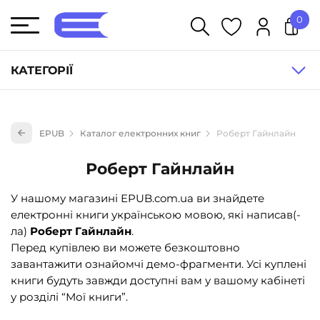
0
У кошику немає товарів.
КАТЕГОРІЇ
Художня література (1854)
EPUB
Каталог електронних книг
Роберт Гайнлайн
Книги для дітей (836)
Книги для підлітків (240)
Роберт Гайнлайн
Науково-популярна література (1015)
У нашому магазині EPUB.com.ua ви знайдете
Навчальна література та посібники (527)
електронні книги українською мовою, які написав(-
ла)
Роберт Гайнлайн
.
Енциклопедії, довідники, словники (55)
Перед купівлею ви можете безкоштовно
Подарункові сертифікати (1)
завантажити ознайомчі демо-фрагменти. Усі куплені
книги будуть завжди доступні вам у вашому кабінеті
у розділі “Мої книги”.