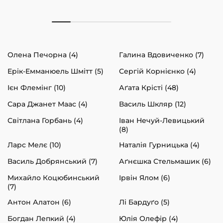
Олена Печорна (4)
Галина Вдовиченко (7)
Ерік-Емманюель Шмітт (5)
Сергій Корнієнко (4)
Ієн Флемінг (10)
Аґата Крісті (48)
Сара Джанет Маас (4)
Василь Шкляр (12)
Світлана Горбань (4)
Іван Нечуй-Левицький
(8)
Ларс Мелє (10)
Наталія Гурницька (4)
Василь Добрянський (7)
Аґнєшка Стельмашик (6)
Михайло Коцюбинський
Ірвін Ялом (6)
(7)
Антон Алатон (6)
Лі Бардуґо (5)
Богдан Лепкий (4)
Юлія Олефір (4)