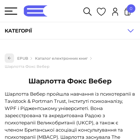
0
У кошику немає товарів.
КАТЕГОРІЇ
Художня література (1854)
EPUB
Каталог електронних книг
Книги для дітей (835)
Шарлотта Фокс Вебер
Книги для підлітків (240)
Шарлотта Фокс Вебер
Науково-популярна література (1015)
Навчальна література та посібники (527)
Шарлотта Вебер пройшла навчання із психотерапії в
Tavistock & Portman Trust, Інституті психоаналізу,
Енциклопедії, довідники, словники (55)
WPF і Ріджентському університеті. Вона
Подарункові сертифікати (1)
зареєстрована та акредитована Радою з
психотерапії Великобританії (UKCP), а також є
членом Британської асоціації консультування та
психотерапії (MBACP). Шарлотта заснувала The