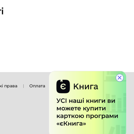
і
×
кі права
Оплата