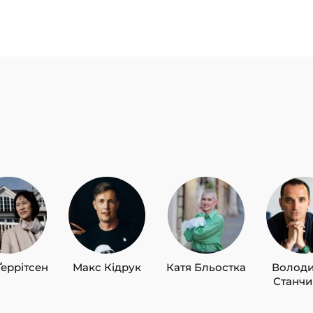
Ґеррітсен
Макс Кідрук
Катя Бльостка
Волод
Станч