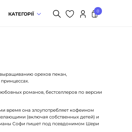
0
КАТЕГОРІЇ
У кошику немає товарів.
о выращиванию орехов пекан,
 принцессах.
любовных романов, бестселлеров по версии
гами время она злоупотребляет кофеином
желающими (включая собственных детей) и
романы Софи пишет под псевдонимом Шери