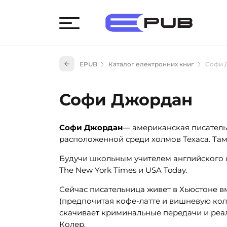
Худож
EPUB
Каталог електронних книг
Софи 
Книги
Книги
Софи Джордан
Науко
Навч
Софи Джордан
— американская писатель
(527)
расположенной среди холмов Техаса. Там
Енци
(55)
Будучи школьным учителем английского я
The New York Times и USA Today.
Подар
Сейчас писательница живет в Хьюстоне в
(предпочитая кофе-латте и вишневую ко
скачивает криминальные передачи и реа
Колер.