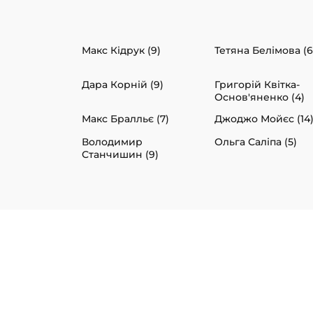
Макс Кідрук (9)
Тетяна Белімова (6
Дара Корній (9)
Григорій Квітка-
Основ'яненко (4)
Макс Бралльє (7)
Джоджо Мойєс (14
Володимир
Ольга Саліпа (5)
Станчишин (9)