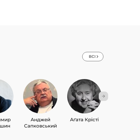
ВСІ
имир
Анджей
Аґата Крісті
Лю Цисін
ишин
Сапковський