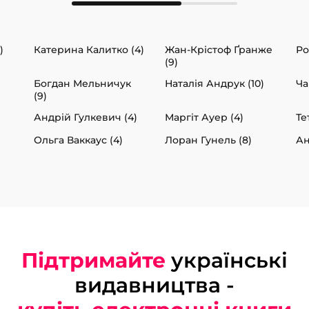
)
Катерина Калитко (4)
Жан-Крістоф Ґранже
Ро
(9)
Богдан Мельничук
Наталія Андрук (10)
Ча
(9)
)
Андрій Гулкевич (4)
Маргіт Ауер (4)
Те
Ольга Ваккаус (4)
Лоран Гунель (8)
Ан
Підтримайте
українські
видавництва -