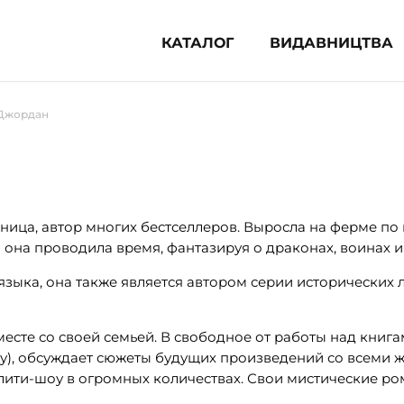
КАТАЛОГ
ВИДАВНИЦТВА
ня література (1854)
Джордан
 для дітей (836)
 для підлітків (240)
во-популярна література (1015)
альна література та посібники
ница, автор многих бестселлеров. Выросла на ферме п
 она проводила время, фантазируя о драконах, воинах и
клопедії, довідники, словники
зыка, она также является автором серии исторических 
ункові сертифікати (1)
месте со своей семьей. В свободное от работы над кни
лу), обсуждает сюжеты будущих произведений со всеми 
лити-шоу в огромных количествах. Свои мистические 