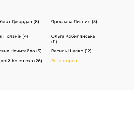
берт Джордан (8)
Ярослава Литвин (5)
к Поланік (4)
Ольга Кобилянська
(11)
тяна Нечитайло (5)
Василь Шкляр (12)
дрій Кокотюха (26)
Всі автори