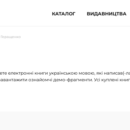
КАТАЛОГ
ВИДАВНИЦТВА
ня література (1854)
 Геращенко
 для дітей (835)
 для підлітків (240)
во-популярна література (1015)
альна література та посібники
те електронні книги українською мовою, які написав(-л
авантажити ознайомчі демо-фрагменти. Усі куплені книг
клопедії, довідники, словники
ункові сертифікати (1)