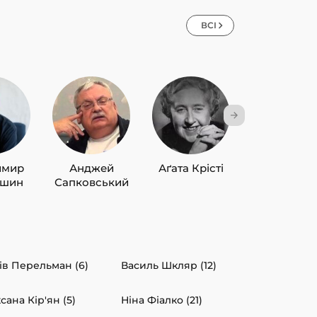
ВСІ
имир
Анджей
Аґата Крісті
Лю Цисін
ишин
Сапковський
ів Перельман (6)
Василь Шкляр (12)
сана Кір'ян (5)
Ніна Фіалко (21)