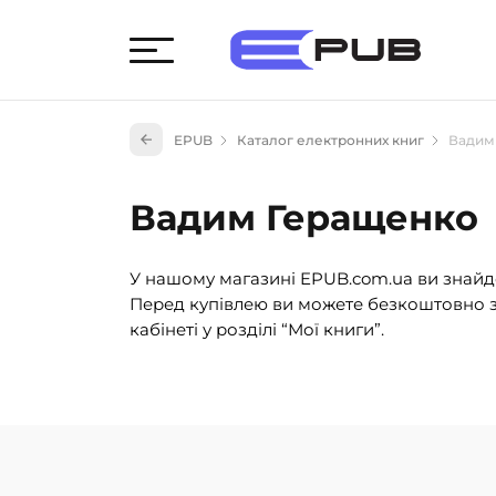
Худож
EPUB
Каталог електронних книг
Вадим
Книги
Книги
Вадим Геращенко
Науко
Навч
У нашому магазині EPUB.com.ua ви знайде
(527)
Перед купівлею ви можете безкоштовно з
Енци
кабінеті у розділі “Мої книги”.
(55)
Подар