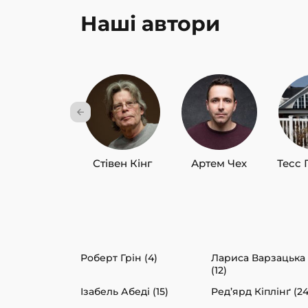
Наші автори
Стівен Кінг
Артем Чех
Тесс 
Роберт Грін (4)
Лариса Варзацька
(12)
Ізабель Абеді (15)
Ред’ярд Кіплінґ (24