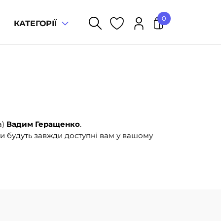
0
КАТЕГОРІЇ
У кошику немає товарів.
а)
Вадим Геращенко
.
и будуть завжди доступні вам у вашому