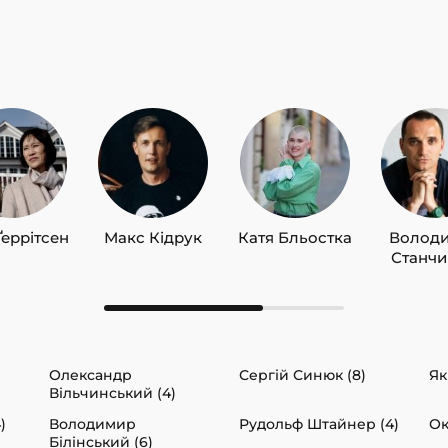
Ґеррітсен
Макс Кідрук
Катя Бльостка
Волод
Станч
Олександр
Сергій Синюк (8)
Як
Вільчинський (4)
)
Володимир
Рудольф Штайнер (4)
Ок
Білінський (6)