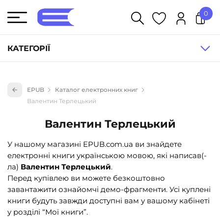
0
У кошику немає товарів.
КАТЕГОРІЇ
Художня література (1854)
EPUB
Каталог електронних книг
Книги для дітей (835)
Валентин Терлецький
Книги для підлітків (240)
Валентин Терлецький
Науково-популярна література (1015)
У нашому магазині EPUB.com.ua ви знайдете
Навчальна література та посібники (527)
електронні книги українською мовою, які написав(-
Енциклопедії, довідники, словники (55)
ла)
Валентин Терлецький
.
Перед купівлею ви можете безкоштовно
Подарункові сертифікати (1)
завантажити ознайомчі демо-фрагменти. Усі куплені
книги будуть завжди доступні вам у вашому кабінеті
у розділі “Мої книги”.