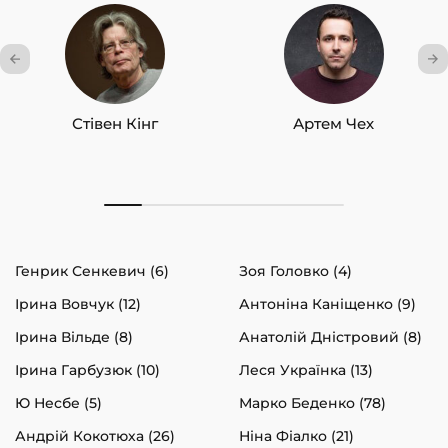
Стівен Кінг
Артем Чех
Генрик Сенкевич (6)
Зоя Головко (4)
Ірина Вовчук (12)
Антоніна Каніщенко (9)
Ірина Вільде (8)
Анатолій Дністровий (8)
Ірина Гарбузюк (10)
Леся Українка (13)
Ю Несбе (5)
Марко Беденко (78)
Андрій Кокотюха (26)
Ніна Фіалко (21)