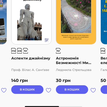
Аспекти джайнізму
Астрономія
Вел
Безмежності Ми...
еле
Проф. Вілас А. Санґаве
Людмила Стрельцова
Гал
140
грн
30
грн
5
В КОШИК
В КОШИК