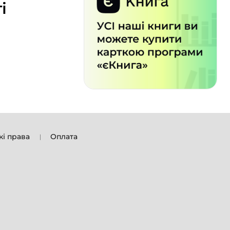
і
кі права
Оплата