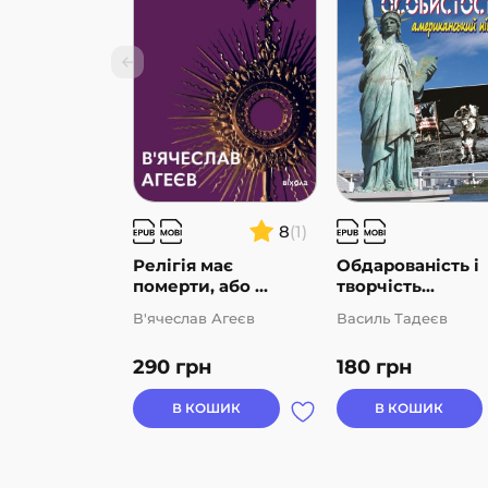
8
(1)
Релігія має
Обдарованість і
померти, або ...
творчість...
В'ячеслав Агеєв
Василь Тадеєв
290
грн
180
грн
В КОШИК
В КОШИК