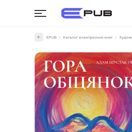
Худож
EPUB
Каталог електронних книг
Художн
Книги
Книги
Науко
Навч
(527)
Енци
(55)
Подар