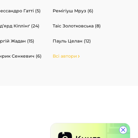
ессандро Гатті (5)
Ремігіуш Мруз (6)
д’ярд Кіплінґ (24)
Таіс Золотковська (8)
ргій Жадан (15)
Пауль Целан (12)
нрик Сенкевич (6)
Всі автори
×