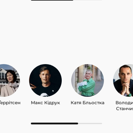
Ґеррітсен
Макс Кідрук
Катя Бльостка
Волод
Станч