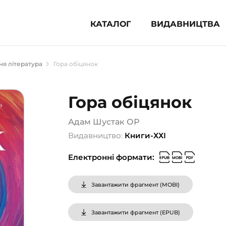
КАТАЛОГ
ВИДАВНИЦТВА
ня література (1854)
я література
Гора обіцянок
 для дітей (835)
 для підлітків (240)
Гора обіцянок
во-популярна література (1015)
альна література та посібники
Адам Шустак ОР
Видавництво:
Книги-ХХІ
клопедії, довідники, словники
Електронні формати:
ункові сертифікати (1)
Завантажити фрагмент (
MOBI
)
Завантажити фрагмент (
EPUB
)