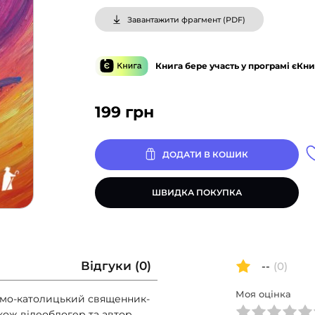
Завантажити фрагмент (
PDF
)
Книга бере участь у програмі єКни
199
грн
ДОДАТИ В КОШИК
ШВИДКА ПОКУПКА
Відгуки (0)
--
(0)
Моя оцінка
имо-католицький священник-
кож відеоблогер та автор