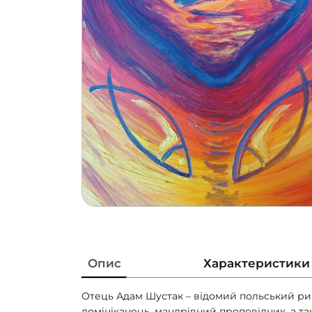
Опис
Характеристики
Отець Адам Шустак – відомий польський р
домініканець, мандрівний проповідник, а та