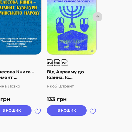
есова Книга –
Від Аврааму до
Дванадцять 
мент ...
Іоанна. Іс...
Брама ...
ина Лозко
Якоб Штрайт
Альберт Соес
0
грн
133
грн
222
грн
В КОШИК
В КОШИК
В КОШИК