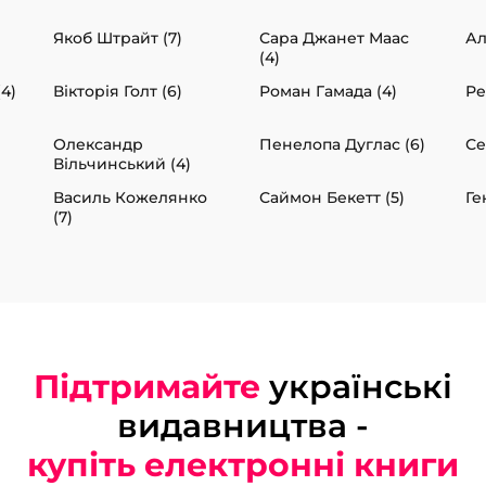
Якоб Штрайт (7)
Сара Джанет Маас
Ал
(4)
4)
Вікторія Голт (6)
Роман Гамада (4)
Ре
Олександр
Пенелопа Дуглас (6)
Се
Вільчинський (4)
Василь Кожелянко
Саймон Бекетт (5)
Ге
(7)
Підтримайте
українські
видавництва -
купіть електронні книги