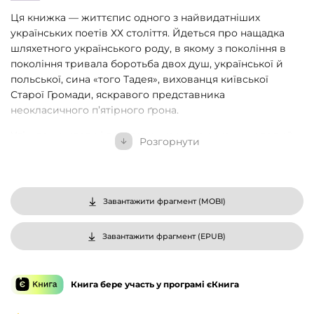
Ця книжка — життєпис одного з найвидатніших
українських поетів ХХ століття. Йдеться про нащадка
шляхетного українського роду, в якому з покоління в
покоління тривала боротьба двох душ, української й
польської, сина «того Тадея», вихованця київської
Старої Громади, яскравого представника
неокласичного п’ятірного ґрона.
Утім до «чистоти і простоти» неокласицизму молодий
Розгорнути
митець ішов, переживши період захоплення «темними
вежами» символізму, гріховними спокусами, «ядом
чарівним». Мистецтво рівноваги утвердилося після
досвіду опіумних візій, наркотичних парадизів,
Завантажити фрагмент (
MOBI
)
естетизації зла.
Шукаючи нових цінностей у покинутому Богом світі,
Завантажити фрагмент (
EPUB
)
поет однаково цінує Гомера й Бодлера, античність і
декаданс. Окрема сюжетна лінія книжки — історія
співіснування Максима Рильського з радянським
Книга бере участь у програмі єКнига
режимом, аналіз його текстів з подвійним дном,