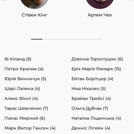
Стівен Кінг
Артем Чех
Ві Кіланд (5)
Дзвінка Торохтушко (6)
Петро Кралюк (4)
Еріх Марія Ремарк (15)
Юрій Винничук (5)
Ейтан Борітцер (4)
Шарі Лапена (4)
Ніка Нікалео (5)
Алекс Фінлі (4)
Брайан Трейсі (4)
Тарас Шевченко (7)
Ольга Дубчак (7)
Панас Мирний (6)
Наталка Ліщинська (4)
Марк Віктор Гансен (4)
Денніс Лігейн (4)