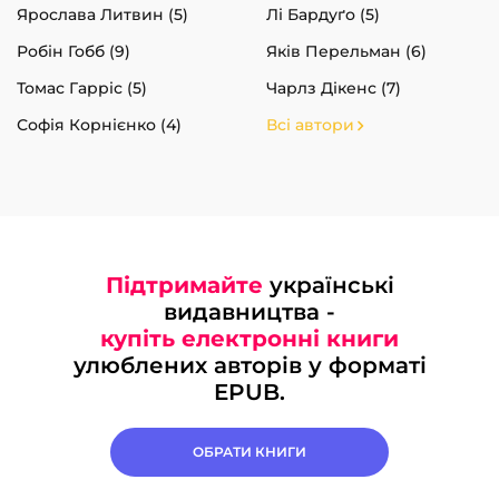
Ярослава Литвин (5)
Лі Бардуґо (5)
Робін Гобб (9)
Яків Перельман (6)
Томас Гарріс (5)
Чарлз Дікенс (7)
Софія Корнієнко (4)
Всі автори
Підтримайте
українські
видавництва -
купіть електронні книги
улюблених авторів у форматі
EPUB.
ОБРАТИ КНИГИ