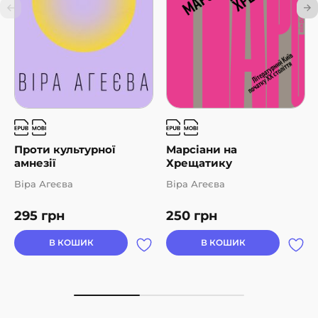
Проти культурної
Марсіани на
амнезії
Хрещатику
Віра Агеєва
Віра Агеєва
295
грн
250
грн
В КОШИК
В КОШИК