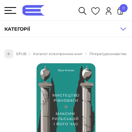
0
У кошику немає товарів.
КАТЕГОРІЇ
Художня література (1854)
EPUB
Каталог електронних книг
Літературознавство
Книги для дітей (836)
Книги для підлітків (240)
Науково-популярна література (1015)
Навчальна література та посібники (527)
Енциклопедії, довідники, словники (55)
Подарункові сертифікати (1)