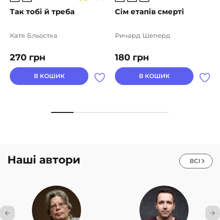
Так тобі й треба
Сім етапів смерті
Катя Бльостка
Ричард Шеперд
270
грн
180
грн
В КОШИК
В КОШИК
Наші автори
ВСІ