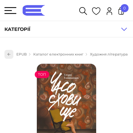
0
У кошику немає товарів.
КАТЕГОРІЇ
Художня література (1854)
EPUB
Каталог електронних книг
Художня література
Книги для дітей (836)
Книги для підлітків (240)
ТОП
Науково-популярна література (1015)
Навчальна література та посібники (527)
Енциклопедії, довідники, словники (55)
Подарункові сертифікати (1)