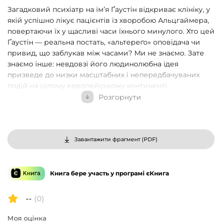
Загадковий психіатр на ім’я Ґаустін відкриває клініку, у
якій успішно лікує пацієнтів із хворобою Альцгаймера,
повертаючи їх у щасливі часи їхнього минулого. Хто цей
Ґаустін — реальна постать, «альтереґо» оповідача чи
привид, що заблукав між часами? Ми не знаємо. Зате
знаємо інше: невдовзі його людинолюбна ідея
призведе до низки масштабних і непередбачуваних
подій на цілому європейському континенті.
«Часосховище» — нагороджений міжнародною Букерів
Розгорнути
ською премією роман одного з найяскравіших сучасних
болгарських письменників Ґеорґі Ґосподінова — це
пронизлива, вигадлива й напружена оповідь про
старіння і проживання власної скінченності, про
Завантажити фрагмент (
PDF
)
невловність часу й темний, демонічний бік ностальгії за
минулим.
Книга бере участь у програмі єКнига
--
(0)
Моя оцінка