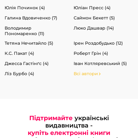
Юлія Починок (4)
Юліан Пресс (4)
Галина Вдовиченко (7)
Саймон Бекетт (5)
Володимир
Люко Дашвар (14)
Пономаренко (11)
Тетяна Нечитайло (5)
Ірен Роздобудько (12)
К.С. Пакат (4)
Роберт Грін (4)
Джесса Гастінґс (4)
Іван Котляревський (5)
Ліз Бурбо (4)
Всі автори
Підтримайте
українські
видавництва -
купіть електронні книги