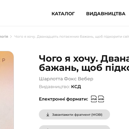
КАТАЛОГ
ВИДАВНИЦТВА
ня література (1854)
огія
Чого я хочу. Дванадцять потаємних бажань, щоб підкорити сві
 для дітей (836)
 для підлітків (240)
Чого я хочу. Два
во-популярна література (1015)
бажань, щоб підк
альна література та посібники
Шарлотта Фокс Вебер
клопедії, довідники, словники
Видавництво:
КСД
ункові сертифікати (1)
Електронні формати:
Завантажити фрагмент (
MOBI
)