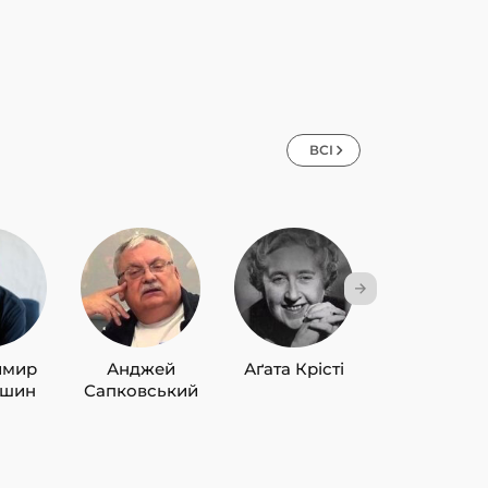
ВСІ
имир
Анджей
Аґата Крісті
Лю Цисін
ишин
Сапковський