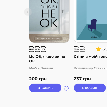
щасливих митей, без синдрому відкладени
непрожитого життя.
6.
Це ОК, якщо ви не
Стіни в моїй гол
ОК
Меґан Девайн
Володимир Станчи
200
грн
237
грн
В КОШИК
В КОШИК