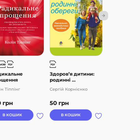
дикальне
Здоров’я дитини:
Обдарованіс
ощення
родинні ...
творчість...
ін Тіппінг
Сергій Корнієнко
Василь Тадеєв
0
грн
50
грн
180
грн
В КОШИК
В КОШИК
В КОШИК