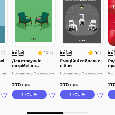
х можливостей чи
5
(6)
10
(2)
9
(1)
ові
Для стосунків
Емоційні гойдалки
Ра
потрібні дв...
війни
пр
шин
Володимир Станчишин
Володимир Станчишин
Кол
270
грн
270
грн
17
В КОШИК
В КОШИК