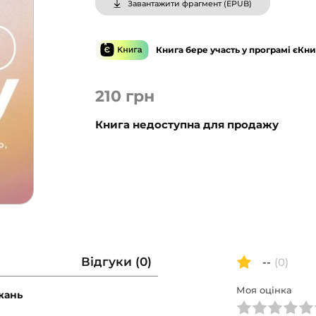
Завантажити фрагмент (
EPUB
)
Книга бере участь у програмі єКни
210
грн
Книга недоступна для продажу
Відгуки (0)
--
(0)
Моя оцінка
жань