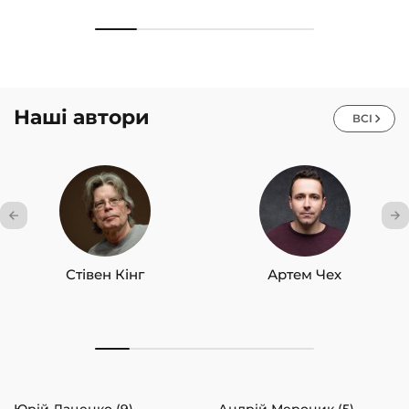
Наші автори
ВСІ
Стівен Кінг
Артем Чех
Юрій Даценко (9)
Андрій Мероник (5)