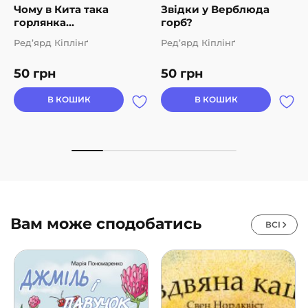
Чому в Кита така
Звідки у Верблюда
горлянка...
горб?
Ред’ярд Кіплінґ
Ред’ярд Кіплінґ
50
грн
50
грн
В КОШИК
В КОШИК
Вам може сподобатись
ВСІ