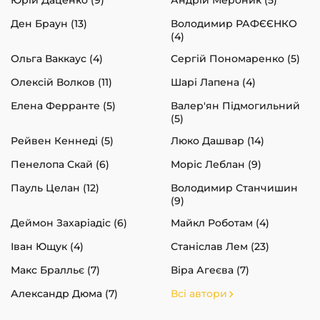
Ден Браун (13)
Володимир РАФЄЄНКО
(4)
Ольга Ваккаус (4)
Сергій Пономаренко (5)
Олексій Волков (11)
Шарі Лапена (4)
Елена Ферранте (5)
Валер'ян Підмогильний
(5)
Рейвен Кеннеді (5)
Люко Дашвар (14)
Пенелопа Скай (6)
Моріс Леблан (9)
Пауль Целан (12)
Володимир Станчишин
(9)
Деймон Захаріадіс (6)
Майкл Роботам (4)
Іван Ющук (4)
Станіслав Лем (23)
Макс Бралльє (7)
Віра Агеєва (7)
Александр Дюма (7)
Всі автори