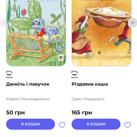
Джміль і павучок
Різдвяна каша
Марія Пономаренко
Свен Нордквіст
50
грн
165
грн
В КОШИК
В КОШИК