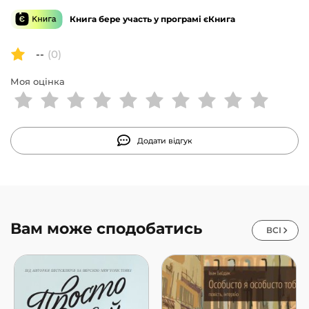
Книга бере участь у програмі єКнига
--
(0)
Моя оцінка
Додати відгук
Вам може сподобатись
ВСІ