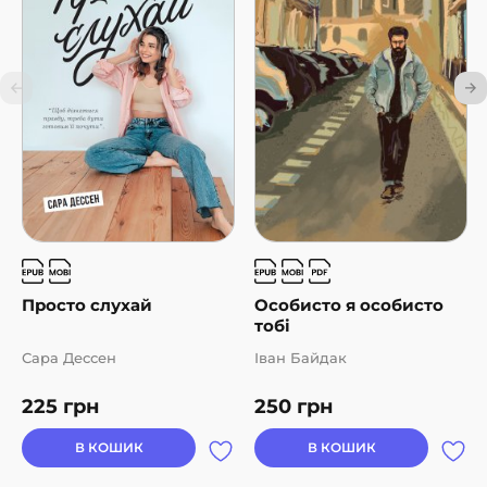
Просто слухай
Особисто я особисто
тобі
Сара Дессен
Іван Байдак
225
грн
250
грн
В КОШИК
В КОШИК