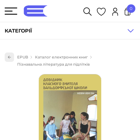
0
У кошику немає товарів.
КАТЕГОРІЇ
Художня література (1854)
EPUB
Каталог електронних книг
Книги для дітей (835)
Пізнавальна література для підлітків
Книги для підлітків (240)
Науково-популярна література (1015)
Навчальна література та посібники (527)
Енциклопедії, довідники, словники (55)
Подарункові сертифікати (1)