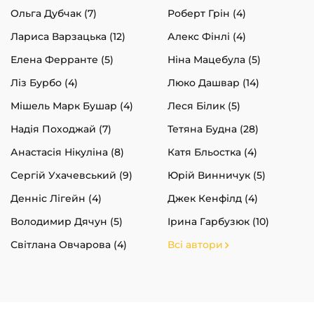
Ольга Дубчак (7)
Роберт Грін (4)
Лариса Варзацька (12)
Алекс Фінлі (4)
Елена Ферранте (5)
Ніна Мацебула (5)
Ліз Бурбо (4)
Люко Дашвар (14)
Мішель Марк Бушар (4)
Леся Білик (5)
Надія Походжай (7)
Тетяна Будна (28)
Анастасія Нікуліна (8)
Катя Бльостка (4)
Сергій Ухачевський (9)
Юрій Винничук (5)
Денніс Лігейн (4)
Джек Кенфілд (4)
Володимир Дячун (5)
Ірина Гарбузюк (10)
Світлана Овчарова (4)
Всі автори