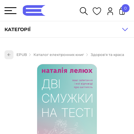
0
У кошику немає товарів.
КАТЕГОРІЇ
Художня література (1854)
EPUB
Каталог електронних книг
Здоров'я та краса
Книги для дітей (836)
Книги для підлітків (240)
Науково-популярна література (1015)
Навчальна література та посібники (527)
Енциклопедії, довідники, словники (55)
Подарункові сертифікати (1)