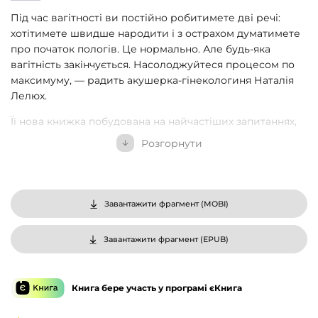
Під час вагітності ви постійно робитимете дві речі:
хотітимете швидше народити і з острахом думатимете
про початок пологів. Це нормально. Але будь-яка
вагітність закінчується. Насолоджуйтеся процесом по
максимуму, — радить акушерка-гінекологиня Наталія
Лелюх.
Її нова книжка побудована на найчастіших запитаннях,
які ставлять жінки на акушерському прийомі: від
Розгорнути
потреби в спеціальних вітамінах і генетичних тестах до
того, чи можна вагітним займатися сексом.
Авторка доступно й іронічно розповідає, про що варто
Завантажити фрагмент (
MOBI
)
поговорити з партнером перед зачаттям. Які аналізи
здавати, а які дослідження виявляються марною
витратою коштів? Як харчуватися і чи можна
Завантажити фрагмент (
EPUB
)
подорожувати? Займатися спортом чи лежати й не
рухатися? На якому боці спати та чи варто робити
косметологічні процедури під час вагітності?
Книга бере участь у програмі єКнига
Ця книжка розвінчує забобони про вагітність,