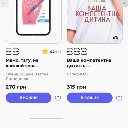
9.5
(2)
Мамо, тату, не
Ваша компетентна
хвилюйтеся...
дитина. ...
Олена Луцька, Тетяна
Єспер Юль
Логвиненко
270
грн
315
грн
В КОШИК
В КОШИК