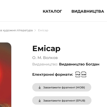
КАТАЛОГ
ВИДАВНИЦТВА
ня література (1854)
а художня література
Емісар
 для дітей (836)
 для підлітків (240)
Емісар
во-популярна література (1015)
альна література та посібники
О. М. Волков
Видавництво:
Видавництво Богдан
клопедії, довідники, словники
Електронні формати:
ункові сертифікати (1)
Завантажити фрагмент (
MOBI
)
Завантажити фрагмент (
EPUB
)