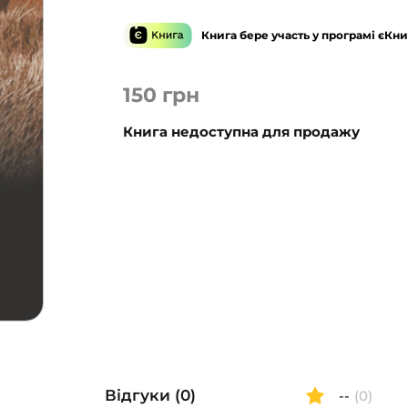
Книга бере участь у програмі єКни
150
грн
Книга недоступна для продажу
Відгуки (0)
--
(0)