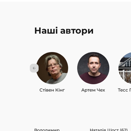
Наші автори
Стівен Кінг
Артем Чех
Тесс 
Володимир
Наталія Шост (62)