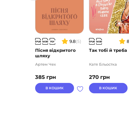
9.8
(5)
Пісня відкритого
Так тобі й треба
шляху
Артем Чех
Катя Бльостка
385
грн
270
грн
В КОШИК
В КОШИК