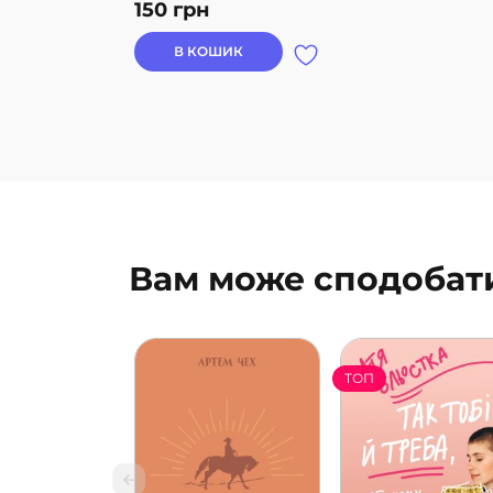
150
грн
В КОШИК
Вам може сподобат
ТОП