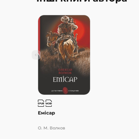
Емісар
О. М. Волков