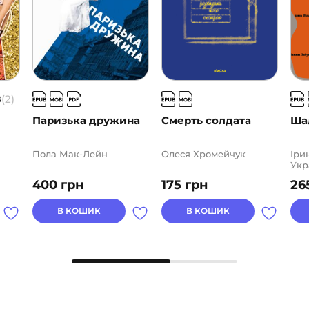
8
(2)
Паризька дружина
Смерть солдата
Ша
Пола Мак-Лейн
Олеся Хромейчук
Іри
Укр
Ста
400
грн
175
грн
26
Чер
Тар
Нат
В КОШИК
В КОШИК
Нат
Тка
Заб
Оль
Соф
Кра