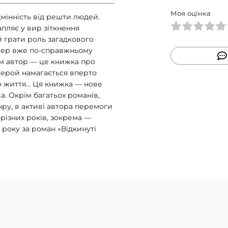
Моя оцінка
мінність від решти людей.
апляє у вир зіткнення
 грати роль загадкового
тепер вже по-справжньому
ам автор — це книжка про
 герой намагається вперто
го життя… Ця книжка — нове
. Окрім багатьох романів,
ру, в активі автора перемоги
різних років, зокрема —
 року за роман «Відкинуті