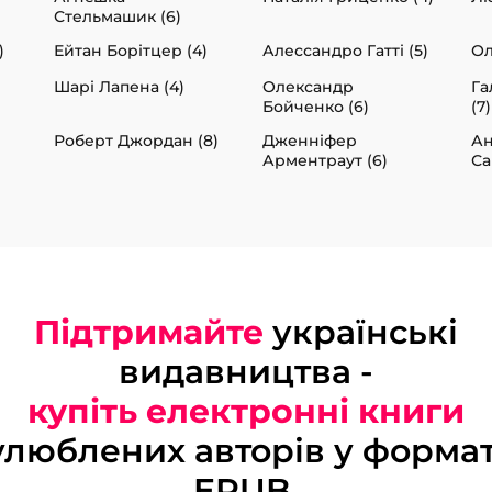
Стельмашик (6)
)
Ейтан Борітцер (4)
Алессандро Гатті (5)
Ол
Шарі Лапена (4)
Олександр
Га
Бойченко (6)
(7)
Роберт Джордан (8)
Дженніфер
А
Арментраут (6)
Са
Підтримайте
українські
видавництва -
купіть електронні книги
улюблених авторів у формат
EPUB.