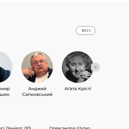
ВСІ
имир
Анджей
Аґата Крісті
Лю Цисін
ишин
Сапковський
сі Деніелс (10)
Олександра Шутко