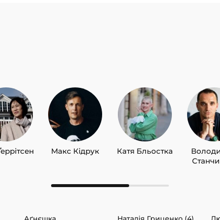
Ґеррітсен
Макс Кідрук
Катя Бльостка
Волод
Станч
Аґнєшка
Наталія Гриценко (4)
Лю