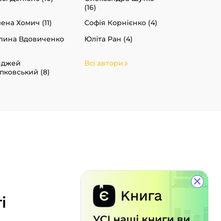
(16)
ена Хомич (11)
Софія Корнієнко (4)
лина Вдовиченко
Юліта Ран (4)
нджей
Всі автори
пковський (8)
×
і