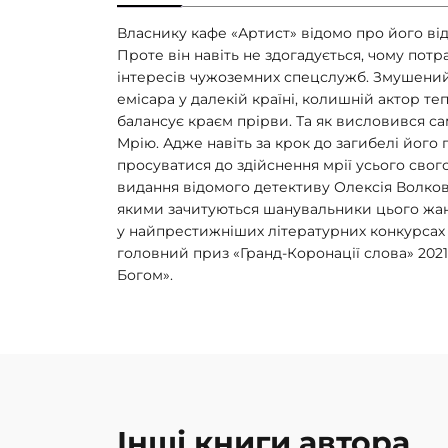
Власнику кафе «Артист» відомо про його від
Проте він навіть не здогадується, чому потр
інтересів чужоземних спецслужб. Змушений
емісара у далекій країні, колишній актор 
балансує краєм прірви. Та як висловився с
Мрію. Адже навіть за крок до загибелі його
просуватися до здійснення мрії усього сво
видання відомого детективу Олексія Волкова
якими зачитуються шанувальники цього жан
у найпрестижніших літературних конкурсах 
головний приз «Гранд-Коронації слова» 2021
Богом».
Інші книги автора