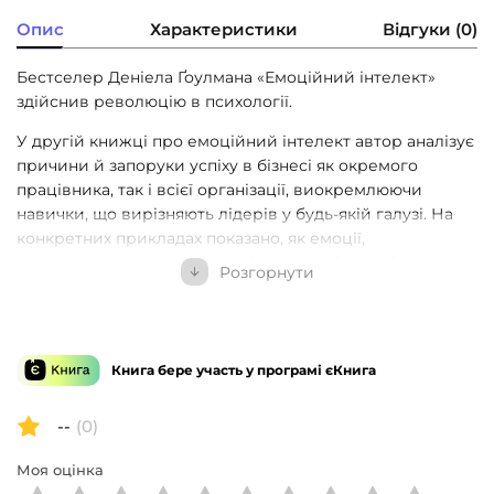
Опис
Характеристики
Відгуки (0)
Бестселер Деніела Ґоулмана «Емоційний інтелект»
здійснив революцію в психології.
У другій книжці про емоційний інтелект автор аналізує
причини й запоруки успіху в бізнесі як окремого
працівника, так і всієї організації, виокремлюючи
навички, що вирізняють лідерів у будь-якій галузі. На
конкретних прикладах показано, як емоції,
самоконтроль, комунікативні навички й здатність
Розгорнути
працювати в команді — тобто емоційний інтелект —
впливають на успіх у житті та бізнесі. На думку автора,
це важливіше за IQ, науковий ступінь та життєвий
досвід. І що вища посада людини, то вагоміші ці
Книга бере участь у програмі єКнига
навички.
Ґоулман наголошує на тому, що всі ми маємо потенціал
--
(0)
для розвитку емоційного інтелекту на будь-якому етапі
Моя оцінка
нашої кар’єри, а також дає нам рекомендації щодо