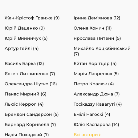
Жан-Крістоф Ґранже (9)
Ірина Дем'янова (12)
Юрій Даценко (9)
Олена Хомич (11)
Юрій Винничук (5)
Ярослава Литвин (5)
Артур Гейлі (4)
Михайло Коцюбинський
(7)
Василь Барка (12)
Ейтан Борітцер (4)
Євген Литвиненко (7)
Марія Лавренюк (5)
Олександра Шутко (16)
Петро Кралюк (4)
Панас Мирний (6)
Александр Дюма (7)
Льюїс Керрол (4)
Тосікадзу Кавагуті (4)
Брендон Сандерсон (5)
Емілі Наґоскі (4)
Бернард Корнвелл (7)
Юлія Каспарова (14)
Надія Походжай (7)
Всі автори