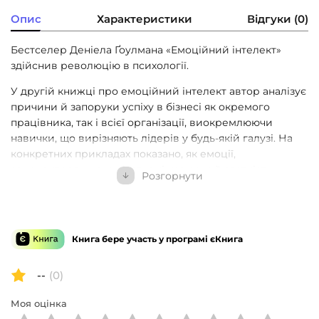
Опис
Характеристики
Відгуки (0)
Бестселер Деніела Ґоулмана «Емоційний інтелект»
здійснив революцію в психології.
У другій книжці про емоційний інтелект автор аналізує
причини й запоруки успіху в бізнесі як окремого
працівника, так і всієї організації, виокремлюючи
навички, що вирізняють лідерів у будь-якій галузі. На
конкретних прикладах показано, як емоції,
самоконтроль, комунікативні навички й здатність
Розгорнути
працювати в команді — тобто емоційний інтелект —
впливають на успіх у житті та бізнесі. На думку автора,
це важливіше за IQ, науковий ступінь та життєвий
досвід. І що вища посада людини, то вагоміші ці
Книга бере участь у програмі єКнига
навички.
Ґоулман наголошує на тому, що всі ми маємо потенціал
--
(0)
для розвитку емоційного інтелекту на будь-якому етапі
Моя оцінка
нашої кар’єри, а також дає нам рекомендації щодо