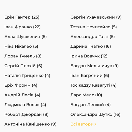
Ерін Гантер (25)
Сергій Ухачевський (9)
Іван Франко (22)
Тетяна Нечитайло (5)
Алла Шушкевич (5)
Алессандро Гатті (5)
Ніка Нікалео (5)
Дарина Гнатко (16)
Лоран Гунель (8)
Ірина Вовчук (12)
Сергій Плохій (6)
Богдан Мельничук (9)
Наталія Гриценко (4)
Іван Багряний (6)
Еріх Фромм (4)
Тосікадзу Кавагуті (4)
Андрій Лесів (4)
Ларс Мелє (10)
Людмила Волок (4)
Богдан Лепкий (4)
Роберт Джордан (8)
Олександра Шутко (16)
Антоніна Каніщенко (9)
Всі автори