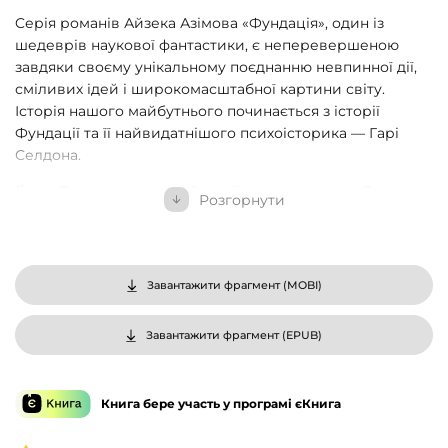
Cерія романів Айзека Азімова «Фундація», один із
шедеврів наукової фантастики, є неперевершеною
завдяки своєму унікальному поєднанню невпинної дії,
сміливих ідей і широкомасштабної картини світу.
Історія нашого майбутнього починається з історії
Фундації та її найвидатнішого психоісторика — Гарі
Селдона.
Ґолан Тревіз — депутат Ради Термінуса, пілот «Далекої
Розгорнути
зірки» та людина, яка ухвалила найважливіше в історії
людства рішення, твердо переконаний: він знайде
Землю. Ту саму легендарну прабатьківщину, згадки про
яку було знищено в усіх відомих світах. Мусить знайти,
Завантажити фрагмент (
MOBI
)
адже Галактика опинилася на доленосному роздоріжжі.
Яким шляхом їй іти? Створити Другу Галактичну
Завантажити фрагмент (
EPUB
)
Імперію за Планом Селдона чи злитися в єдиний
надорганізм — Гею і назавжди відмовитися від
індивідуальності? Земля розвіє всі сумніви. Тож Тревіз
Книга бере участь у програмі єКнига
разом з істориком Пелоратом і геянкою Блісс
вирушають на небезпечні, безнадійні, неймовірні