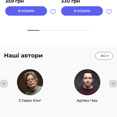
359
грн
330
грн
В КОШИК
В КОШИК
Наші автори
ВСІ
Стівен Кінг
Артем Чех