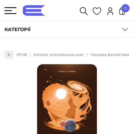
0
У кошику немає товарів.
КАТЕГОРІЇ
Художня література (1854)
EPUB
Каталог електронних книг
Наукова фантастика
Книги для дітей (833)
Книги для підлітків (240)
Науково-популярна література (1015)
Навчальна література та посібники (527)
Енциклопедії, довідники, словники (55)
Подарункові сертифікати (1)