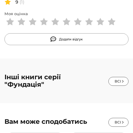
9
(1)
пошуки першосвіту — забутої колиски всього життя…
Моя оцінка
Додати відгук
Інші книги серії
ВСІ
"Фундація"
Вам може сподобатись
ВСІ