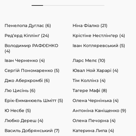
Пенелопа Дуглас (6)
Ніна Фіалко (21)
Ред’ярд Кіплінґ (24)
Крістіне Нестлінґер (4)
Володимир РАФЄЄНКО
Іван Котляревський (5)
(4)
Іван Черненко (4)
Ларс Мелє (10)
Сергій Пономаренко (5)
Ювал Ной Харарі (4)
Джо Аберкромбі (6)
Тім Коллінз (4)
Лю Цисінь (6)
Тагере Мафі (8)
Ерік-Емманюель Шмітт (5)
Олена Чернінька (4)
Ю Несбе (5)
Антоніна Каніщенко (9)
Любко Дереш (4)
Олена Печорна (4)
Василь Добрянський (7)
Катерина Липа (4)