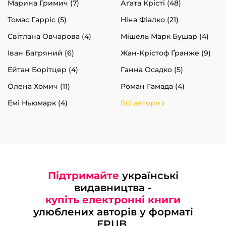
Марина Гримич (7)
Аґата Крісті (48)
Томас Гарріс (5)
Ніна Фіалко (21)
Світлана Овчарова (4)
Мішель Марк Бушар (4)
Іван Багряний (6)
Жан-Крістоф Ґранже (9)
Ейтан Борітцер (4)
Ганна Осадко (5)
Олена Хомич (11)
Роман Гамада (4)
Емі Ньюмарк (4)
Всі автори
Підтримайте
українські
видавництва -
купіть електронні книги
улюблених авторів у форматі
EPUB.