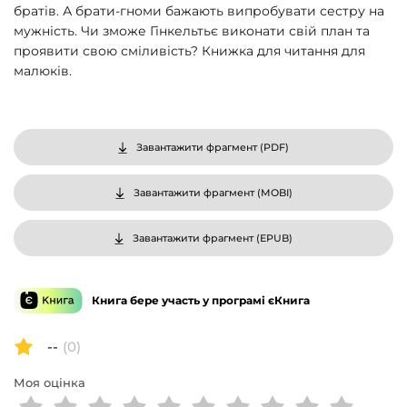
братів. А брати-гноми бажають випробувати сестру на
мужність. Чи зможе Гінкельтьє виконати свій план та
проявити свою сміливість? Книжка для читання для
малюків.
Завантажити фрагмент (
PDF
)
Завантажити фрагмент (
MOBI
)
Завантажити фрагмент (
EPUB
)
Книга бере участь у програмі єКнига
--
(0)
Моя оцінка