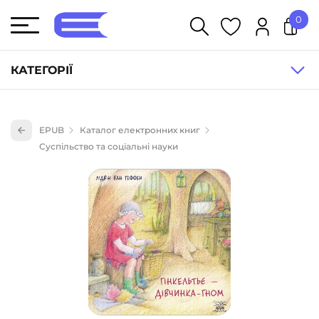
0
У кошику немає товарів.
КАТЕГОРІЇ
Художня література (1854)
EPUB
Каталог електронних книг
Книги для дітей (836)
Суспільство та соціальні науки
Книги для підлітків (240)
Науково-популярна література (1015)
Навчальна література та посібники (527)
Енциклопедії, довідники, словники (55)
Подарункові сертифікати (1)