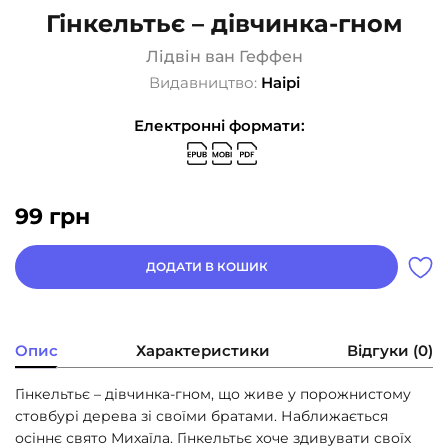
Гінкельтьє – дівчинка-гном
Лідвін ван Геффен
Видавництво:
Наірі
Електронні формати:
99
грн
ДОДАТИ В КОШИК
Опис
Характеристики
Відгуки (0)
Гінкельтьє – дівчинка-гном, що живе у порожнистому
стовбурі дерева зі своїми братами. Наближається
осіннє свято Михаїла. Гінкельтьє хоче здивувати своїх