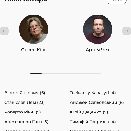
Стівен Кінг
Артем Чех
Віктор Янкевич (6)
Тосікадзу Кавагуті (4)
Станіслав Лем (23)
Анджей Сапковський (8)
Роберто Річчі (5)
Юрій Даценко (9)
Алессандро Гатті (5)
Тимофій Гаврилів (4)