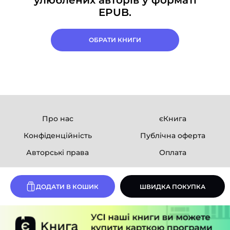
улюблених авторів у форматі
EPUB.
ОБРАТИ КНИГИ
Про нас
єКнига
Конфіденційність
Публічна оферта
Авторські права
Оплата
Ми в соцмережах
ДОДАТИ В КОШИК
ШВИДКА ПОКУПКА
Розробка сайту