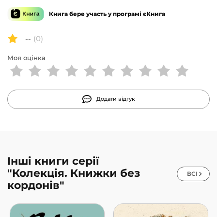
обох його сторін, щоб відкрити очі на обопільну кривду
Книга бере участь у програмі єКнига
та несправедливість, які перетворили острів кохання
на острів ненависті. Найкраща українська книжка 2021
--
(0)
року за верcією ПЕН
Моя оцінка
Додати відгук
Інші книги серії
"Колекція. Книжки без
ВСІ
кордонів"