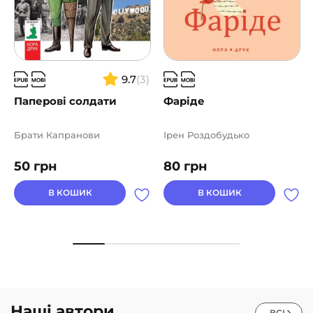
9.7
(3)
Паперові солдати
Фаріде
Брати Капранови
Ірен Роздобудько
50
грн
80
грн
В КОШИК
В КОШИК
Наші автори
ВСІ