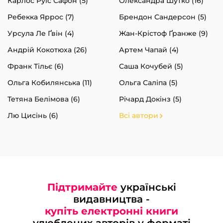
Карлос Руїс Сафон (5)
Олександра Шутко (16)
Ребекка Яррос (7)
Брендон Сандерсон (5)
Урсула Ле Ґвін (4)
Жан-Крістоф Ґранже (9)
Андрій Кокотюха (26)
Артем Чапай (4)
Франк Тільє (6)
Саша Кочубей (5)
Ольга Кобилянська (11)
Ольга Саліпа (5)
Тетяна Белімова (6)
Річард Докінз (5)
Лю Цисінь (6)
Всі автори
Підтримайте
українські
видавництва -
купіть електронні книги