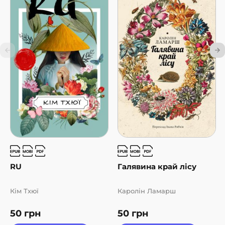
RU
Галявина край лісу
Кім Тхюї
Каролін Ламарш
50
грн
50
грн