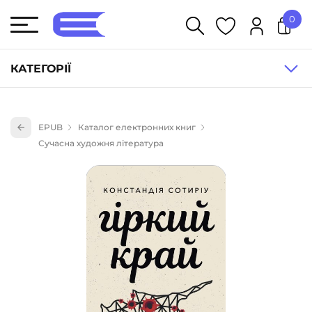
0
У кошику немає товарів.
КАТЕГОРІЇ
Художня література (1854)
EPUB
Каталог електронних книг
Книги для дітей (835)
Сучасна художня література
Книги для підлітків (240)
Науково-популярна література (1015)
Навчальна література та посібники (527)
Енциклопедії, довідники, словники (55)
Подарункові сертифікати (1)