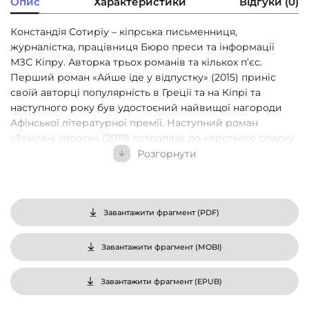
Опис
Характеристики
Відгуки (0)
Констандія Сотиріу – кіпрська письменниця,
журналістка, працівниця Бюро преси та інформації
МЗС Кіпру. Авторка трьох романів та кількох п’єс.
Перший роман «Айше їде у відпустку» (2015) приніс
своїй авторці популярність в Греції та на Кіпрі та
наступного року був удостоєний найвищої нагороди
Афінської літературної премії. Наступний роман
«Земляні голоси» (2017) потрапляє до короткого списку
Літературної премії Кіпру. Останній натепер роман
Розгорнути
письменниці під назвою «Гіркий край» у 2019 отримує
Літературну премію Кіпру, а оповідання «Обряди
смерті», написане за мотивами цього роману, того ж
року отримує Премію Співдружності націй за
Завантажити фрагмент (
PDF
)
найкраще коротке оповідання. У своїх творах Сотиріу
намагається осмислити трагічні події нещодавньої
Завантажити фрагмент (
MOBI
)
історії Кіпру – окупацію його північної частини
Туреччиною, побачити різні «правди» громадянського
Завантажити фрагмент (
EPUB
)
конфлікту та те, що ховається за конструюванням таких
правд, звернутися зі словами примирення до тіней з